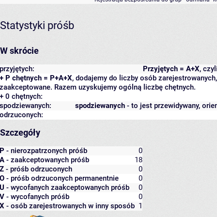
Statystyki próśb
W skrócie
przyjętych:
Przyjętych = A+X
, czy
+ P chętnych = P+A+X
, dodajemy do liczby osób zarejestrowanych, 
zaakceptowane. Razem uzyskujemy ogólną liczbę chętnych.
+ 0 chętnych:
spodziewanych:
spodziewanych
- to jest przewidywany, orie
odrzuconych:
Szczegóły
P
- nierozpatrzonych próśb
0
A
- zaakceptowanych próśb
18
Z
- próśb odrzuconych
0
O
- próśb odrzuconych permanentnie
0
U
- wycofanych zaakceptowanych próśb
0
V
- wycofanych próśb
0
X
- osób zarejestrowanych w inny sposób
1