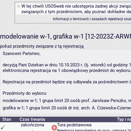
W tej chwili USOSweb nie udostępnia żadnej akcji związa
związanych z tym przedmiotem, aby poznać dokładne daty
Informacji o terminach i zasadach rejestracji sz
modelowanie w-1, grafika w-1 [12-2023Z-AR
pokaż przedmioty związane z tą rejestracją
Szanowni Państwo,
decyzją Pani Dziekan w dniu 10.10.2023 r. (tj. wtorek) od godziny
elektroniczna rejestracja na 1 obowiązkowy przedmiot do wyboru
Rejestracja na przedmiot będzie się odbywała za pośrednictwem
Przedmioty do wyboru:
modelowanie w-1; 1 grupa limit 20 osób prof. Jarołsaw Perszko, 
grafika w-1; 1 grupa limit 20 osób dr inż. arch. A. Ciżewska-Czarn
Stan
Czas trwania
Typ i n
zakończona
Tura podstawowa
-
Rejestracja bezpośrednia do grup - odmiana "k