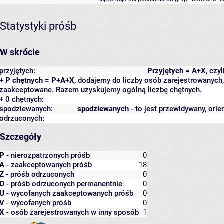
Statystyki próśb
W skrócie
przyjętych:
Przyjętych = A+X
, czy
+ P chętnych = P+A+X
, dodajemy do liczby osób zarejestrowanych, 
zaakceptowane. Razem uzyskujemy ogólną liczbę chętnych.
+ 0 chętnych:
spodziewanych:
spodziewanych
- to jest przewidywany, orie
odrzuconych:
Szczegóły
P
- nierozpatrzonych próśb
0
A
- zaakceptowanych próśb
18
Z
- próśb odrzuconych
0
O
- próśb odrzuconych permanentnie
0
U
- wycofanych zaakceptowanych próśb
0
V
- wycofanych próśb
0
X
- osób zarejestrowanych w inny sposób
1