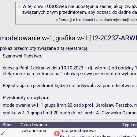
W tej chwili USOSweb nie udostępnia żadnej akcji związa
związanych z tym przedmiotem, aby poznać dokładne daty
Informacji o terminach i zasadach rejestracji sz
modelowanie w-1, grafika w-1 [12-2023Z-AR
pokaż przedmioty związane z tą rejestracją
Szanowni Państwo,
decyzją Pani Dziekan w dniu 10.10.2023 r. (tj. wtorek) od godziny
elektroniczna rejestracja na 1 obowiązkowy przedmiot do wyboru
Rejestracja na przedmiot będzie się odbywała za pośrednictwem
Przedmioty do wyboru:
modelowanie w-1; 1 grupa limit 20 osób prof. Jarołsaw Perszko, 
grafika w-1; 1 grupa limit 20 osób dr inż. arch. A. Ciżewska-Czarn
Stan
Czas trwania
Typ i n
zakończona
Tura podstawowa
-
Rejestracja bezpośrednia do grup - odmiana "k