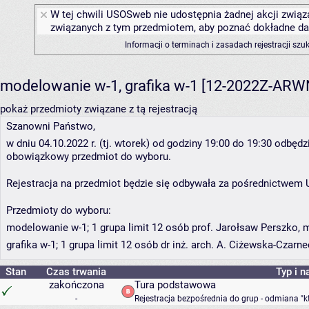
W tej chwili USOSweb nie udostępnia żadnej akcji związa
związanych z tym przedmiotem, aby poznać dokładne daty
Informacji o terminach i zasadach rejestracji sz
modelowanie w-1, grafika w-1 [12-2022Z-AR
pokaż przedmioty związane z tą rejestracją
Szanowni Państwo,
w dniu 04.10.2022 r. (tj. wtorek) od godziny 19:00 do 19:30 odbędz
obowiązkowy przedmiot do wyboru.
Rejestracja na przedmiot będzie się odbywała za pośrednictwem
Przedmioty do wyboru:
modelowanie w-1; 1 grupa limit 12 osób prof. Jarołsaw Perszko, 
grafika w-1; 1 grupa limit 12 osób dr inż. arch. A. Ciżewska-Czarn
Stan
Czas trwania
Typ i n
zakończona
Tura podstawowa
-
Rejestracja bezpośrednia do grup - odmiana "k