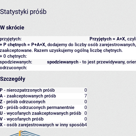
Statystyki próśb
W skrócie
przyjętych:
Przyjętych = A+X
, czy
+ P chętnych = P+A+X
, dodajemy do liczby osób zarejestrowanych, 
zaakceptowane. Razem uzyskujemy ogólną liczbę chętnych.
+ 0 chętnych:
spodziewanych:
spodziewanych
- to jest przewidywany, orie
odrzuconych:
Szczegóły
P
- nierozpatrzonych próśb
0
A
- zaakceptowanych próśb
7
Z
- próśb odrzuconych
0
O
- próśb odrzuconych permanentnie
0
U
- wycofanych zaakceptowanych próśb
0
V
- wycofanych próśb
0
X
- osób zarejestrowanych w inny sposób
4