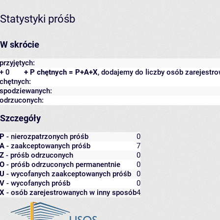
Statystyki próśb
W skrócie
przyjętych:
+ 0
+ P chętnych = P+A+X
, dodajemy do liczby osób zarejestro
chętnych:
spodziewanych:
odrzuconych:
Szczegóły
P
- nierozpatrzonych próśb
0
A
- zaakceptowanych próśb
7
Z
- próśb odrzuconych
0
O
- próśb odrzuconych permanentnie
0
U
- wycofanych zaakceptowanych próśb
0
V
- wycofanych próśb
0
X
- osób zarejestrowanych w inny sposób
4