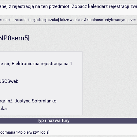
anej z rejestracją na ten przedmiot. Zobacz kalendarz rejestracji 
rminach i zasadach rejestracji szukaj także w dziale Aktualności, edytowanym przez
WNP8sem5]
ie się Elektroniczna rejestracja na 1
 USOSweb.
mgr inż. Justyna Sołomianko
ecka
Typ i nazwa tury
- odmiana "kto pierwszy"
[
opis
]