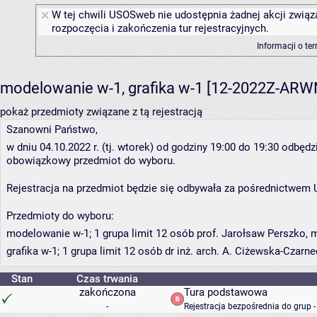
W tej chwili USOSweb nie udostępnia żadnej akcji związ
rozpoczęcia i zakończenia tur rejestracyjnych.
Informacji o te
modelowanie w-1, grafika w-1 [12-2022Z-AR
pokaż przedmioty związane z tą rejestracją
Szanowni Państwo,
w dniu 04.10.2022 r. (tj. wtorek) od godziny 19:00 do 19:30 odbędz
obowiązkowy przedmiot do wyboru.
Rejestracja na przedmiot będzie się odbywała za pośrednictwem
Przedmioty do wyboru:
modelowanie w-1; 1 grupa limit 12 osób prof. Jarołsaw Perszko, 
grafika w-1; 1 grupa limit 12 osób dr inż. arch. A. Ciżewska-Czarn
Stan
Czas trwania
zakończona
Tura podstawowa
-
Rejestracja bezpośrednia do grup 