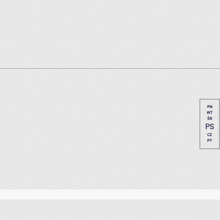
PN
WT
ŚR
PS
CZ
PT