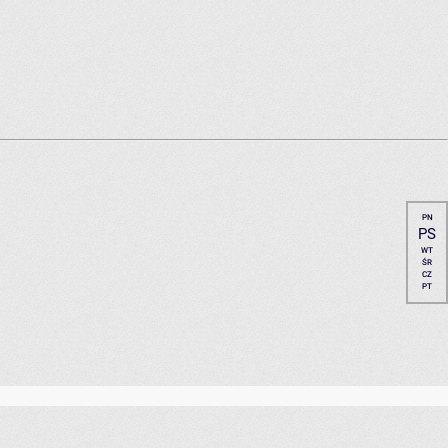
PN
PS
WT
ŚR
CZ
PT