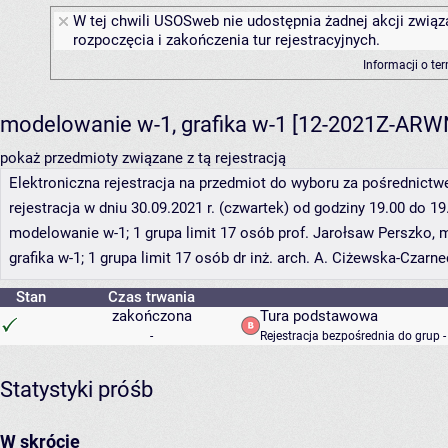
W tej chwili USOSweb nie udostępnia żadnej akcji związ
rozpoczęcia i zakończenia tur rejestracyjnych.
Informacji o te
modelowanie w-1, grafika w-1 [12-2021Z-AR
pokaż przedmioty związane z tą rejestracją
Elektroniczna rejestracja na przedmiot do wyboru za pośrednic
rejestracja w dniu 30.09.2021 r. (czwartek) od godziny 19.00 do 19
modelowanie w-1; 1 grupa limit 17 osób prof. Jarołsaw Perszko, 
grafika w-1; 1 grupa limit 17 osób dr inż. arch. A. Ciżewska-Czarn
Stan
Czas trwania
zakończona
Tura podstawowa
-
Rejestracja bezpośrednia do grup 
Statystyki próśb
W skrócie