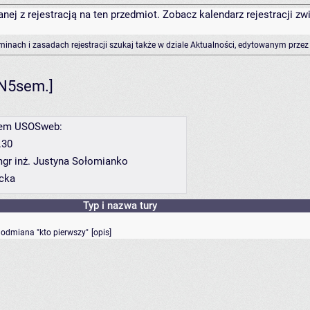
anej z rejestracją na ten przedmiot. Zobacz kalendarz rejestracji 
rminach i zasadach rejestracji szukaj także w dziale Aktualności, edytowanym przez
WN5sem.]
twem USOSweb:
.30
mgr inż. Justyna Sołomianko
ecka
Typ i nazwa tury
- odmiana "kto pierwszy"
[
opis
]