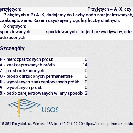
przyjętych:
Przyjętych = A+X
, czy
+ P chętnych = P+A+X
, dodajemy do liczby osób zarejestrowanych, 
zaakceptowane. Razem uzyskujemy ogólną liczbę chętnych.
+ 0 chętnych:
spodziewanych:
spodziewanych
- to jest przewidywany, orie
odrzuconych:
Szczegóły
P
- nierozpatrzonych próśb
0
A
- zaakceptowanych próśb
14
Z
- próśb odrzuconych
0
O
- próśb odrzuconych permanentnie
0
U
- wycofanych zaakceptowanych próśb
0
V
- wycofanych próśb
0
X
- osób zarejestrowanych w inny sposób
2
15-351 Białystok, ul. Wiejska 45A
tel: +48 746 90 00
https://pb.edu.pl
kontakt
dekla