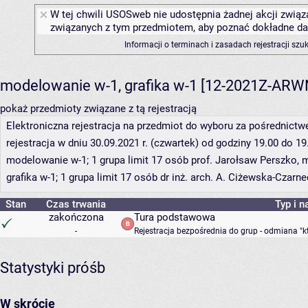
W tej chwili USOSweb nie udostępnia żadnej akcji związa
związanych z tym przedmiotem, aby poznać dokładne daty
Informacji o terminach i zasadach rejestracji sz
modelowanie w-1, grafika w-1 [12-2021Z-AR
pokaż przedmioty związane z tą rejestracją
Elektroniczna rejestracja na przedmiot do wyboru za pośrednic
rejestracja w dniu 30.09.2021 r. (czwartek) od godziny 19.00 do 19
modelowanie w-1; 1 grupa limit 17 osób prof. Jarołsaw Perszko, 
grafika w-1; 1 grupa limit 17 osób dr inż. arch. A. Ciżewska-Czarn
Stan
Czas trwania
Typ i n
zakończona
Tura podstawowa
-
Rejestracja bezpośrednia do grup - odmiana "k
Statystyki próśb
W skrócie