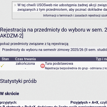
W tej chwili USOSweb nie udostępnia żadnej akcji związa
związanych z tym przedmiotem, aby poznać dokładne daty
Informacji o terminach i zasadach rejestracji sz
Rejestracja na przedmioty do wyboru w sem.
AKDZM-2]
pokaż przedmioty związane z tą rejestracją
Przedmioty do wyboru na semestr zimowy 2025/26 (II sem. studiów)
Stan
Czas trwania
Typ i n
zakończona
Tura podstawowa
-
Rejestracja bezpośrednia do grup - odmiana z k
Statystyki próśb
W skrócie
przyjętych:
Przyjętych = A+X
, czy
+ P chętnych = P+A+X
, dodajemy do liczby osób zarejestrowanych, 