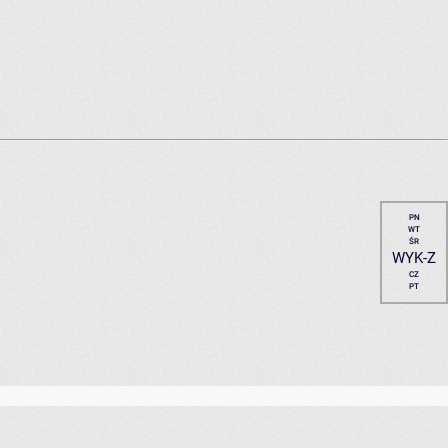
PN
WT
ŚR
WYK-Z
CZ
PT