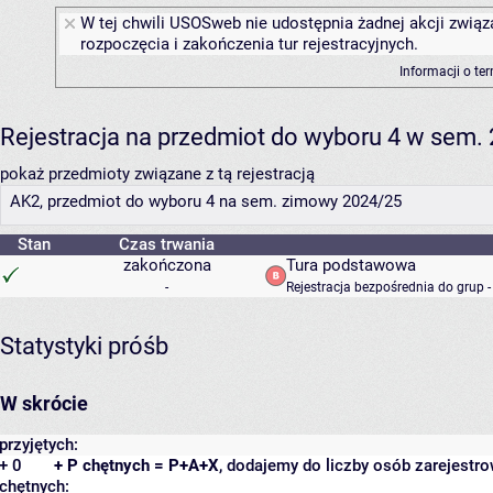
W tej chwili USOSweb nie udostępnia żadnej akcji związ
rozpoczęcia i zakończenia tur rejestracyjnych.
Informacji o te
Rejestracja na przedmiot do wyboru 4 w sem
pokaż przedmioty związane z tą rejestracją
AK2, przedmiot do wyboru 4 na sem. zimowy 2024/25
Stan
Czas trwania
zakończona
Tura podstawowa
-
Rejestracja bezpośrednia do grup 
Statystyki próśb
W skrócie
przyjętych:
+ 0
+ P chętnych = P+A+X
, dodajemy do liczby osób zarejestro
chętnych: