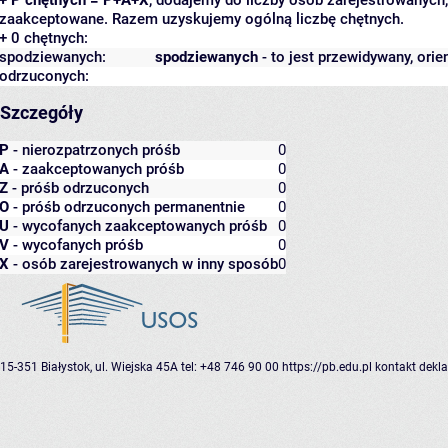
zaakceptowane. Razem uzyskujemy ogólną liczbę chętnych.
+ 0 chętnych:
spodziewanych:
spodziewanych
- to jest przewidywany, orie
odrzuconych:
Szczegóły
P
- nierozpatrzonych próśb
0
A
- zaakceptowanych próśb
0
Z
- próśb odrzuconych
0
O
- próśb odrzuconych permanentnie
0
U
- wycofanych zaakceptowanych próśb
0
V
- wycofanych próśb
0
X
- osób zarejestrowanych w inny sposób
0
15-351 Białystok, ul. Wiejska 45A
tel: +48 746 90 00
https://pb.edu.pl
kontakt
dekla