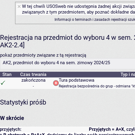
W tej chwili USOSweb nie udostępnia żadnej akcji związa
związanych z tym przedmiotem, aby poznać dokładne daty
Informacji o terminach i zasadach rejestracji sz
Rejestracja na przedmiot do wyboru 4 w sem
AK2-2.4]
pokaż przedmioty związane z tą rejestracją
AK2, przedmiot do wyboru 4 na sem. zimowy 2024/25
Stan
Czas trwania
Typ i n
zakończona
Tura podstawowa
-
Rejestracja bezpośrednia do grup - odmiana "k
Statystyki próśb
W skrócie
przyjętych:
Przyjętych = A+X
, czy
+ P chętnych = P+A+X
, dodajemy do liczby osób zarejestrowanych, 