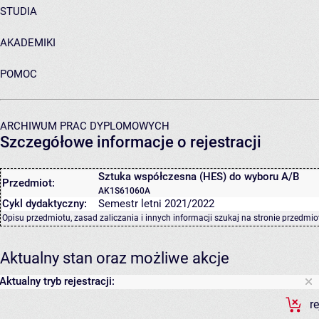
STUDIA
AKADEMIKI
POMOC
ARCHIWUM PRAC DYPLOMOWYCH
Szczegółowe informacje o rejestracji
Sztuka współczesna (HES) do wyboru A/B
Przedmiot:
AK1S61060A
Cykl dydaktyczny:
Semestr letni 2021/2022
Opisu przedmiotu, zasad zaliczania i innych informacji szukaj na
stronie przedmio
Aktualny stan oraz możliwe akcje
Aktualny tryb rejestracji:
r