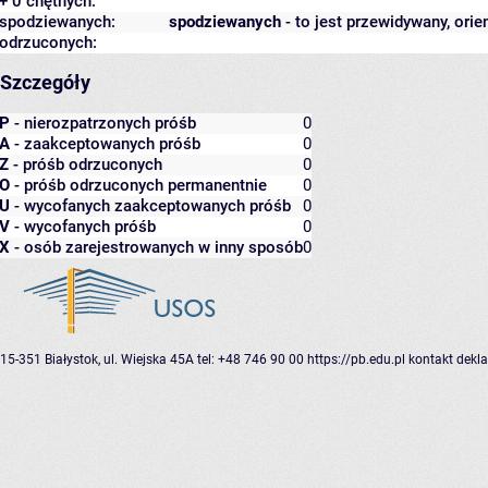
+ 0 chętnych:
spodziewanych:
spodziewanych
- to jest przewidywany, orie
odrzuconych:
Szczegóły
P
- nierozpatrzonych próśb
0
A
- zaakceptowanych próśb
0
Z
- próśb odrzuconych
0
O
- próśb odrzuconych permanentnie
0
U
- wycofanych zaakceptowanych próśb
0
V
- wycofanych próśb
0
X
- osób zarejestrowanych w inny sposób
0
15-351 Białystok, ul. Wiejska 45A
tel: +48 746 90 00
https://pb.edu.pl
kontakt
dekla