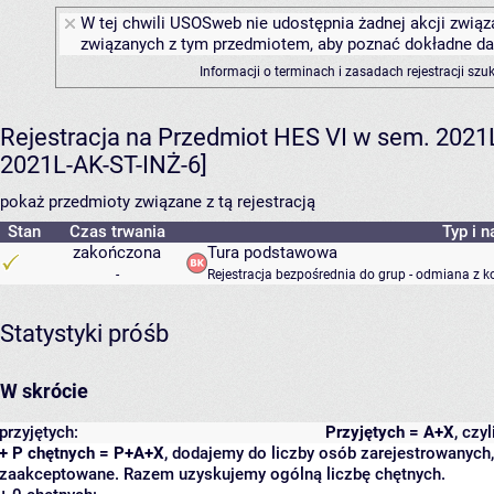
W tej chwili USOSweb nie udostępnia żadnej akcji związa
związanych z tym przedmiotem, aby poznać dokładne daty
Informacji o terminach i zasadach rejestracji sz
Rejestracja na Przedmiot HES VI w sem. 2021L 
2021L-AK-ST-INŻ-6]
pokaż przedmioty związane z tą rejestracją
Stan
Czas trwania
Typ i n
zakończona
Tura podstawowa
-
Rejestracja bezpośrednia do grup - odmiana z k
Statystyki próśb
W skrócie
przyjętych:
Przyjętych = A+X
, czy
+ P chętnych = P+A+X
, dodajemy do liczby osób zarejestrowanych, 
zaakceptowane. Razem uzyskujemy ogólną liczbę chętnych.