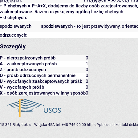
+ P chętnych = P+A+X
, dodajemy do liczby osób zarejestrowanych, 
zaakceptowane. Razem uzyskujemy ogólną liczbę chętnych.
+ 0 chętnych:
spodziewanych:
spodziewanych
- to jest przewidywany, orienta
odrzuconych:
Szczegóły
P
- nierozpatrzonych próśb
0
A
- zaakceptowanych próśb
1
Z
- próśb odrzuconych
0
O
- próśb odrzuconych permanentnie
0
U
- wycofanych zaakceptowanych próśb
0
V
- wycofanych próśb
0
X
- osób zarejestrowanych w inny sposób
0
15-351 Białystok, ul. Wiejska 45A
tel: +48 746 90 00
https://pb.edu.pl
kontakt
dekla