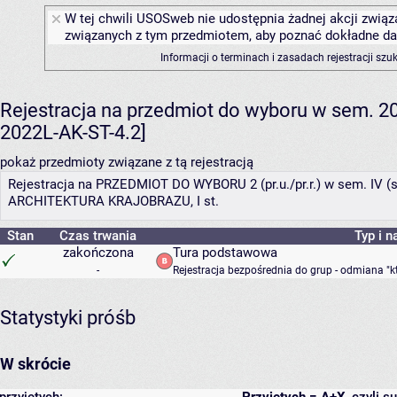
W tej chwili USOSweb nie udostępnia żadnej akcji związa
związanych z tym przedmiotem, aby poznać dokładne daty
Informacji o terminach i zasadach rejestracji sz
Rejestracja na przedmiot do wyboru w sem. 202
2022L-AK-ST-4.2]
pokaż przedmioty związane z tą rejestracją
Rejestracja na PRZEDMIOT DO WYBORU 2 (pr.u./pr.r.) w sem. IV (s
ARCHITEKTURA KRAJOBRAZU, I st.
Stan
Czas trwania
Typ i n
zakończona
Tura podstawowa
-
Rejestracja bezpośrednia do grup - odmiana "k
Statystyki próśb
W skrócie
przyjętych:
Przyjętych = A+X
, czyli 