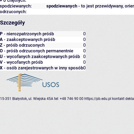
+ 0 chętnych:
spodziewanych:
spodziewanych
- to jest przewidywany, orie
odrzuconych:
Szczegóły
P
- nierozpatrzonych próśb
0
A
- zaakceptowanych próśb
0
Z
- próśb odrzuconych
0
O
- próśb odrzuconych permanentnie
0
U
- wycofanych zaakceptowanych próśb
0
V
- wycofanych próśb
0
X
- osób zarejestrowanych w inny sposób
0
15-351 Białystok, ul. Wiejska 45A
tel: +48 746 90 00
https://pb.edu.pl
kontakt
dekla