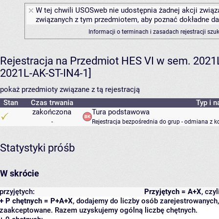
W tej chwili USOSweb nie udostępnia żadnej akcji związa
związanych z tym przedmiotem, aby poznać dokładne daty
Informacji o terminach i zasadach rejestracji sz
Rejestracja na Przedmiot HES VI w sem. 2021L 
2021L-AK-ST-IN4-1]
pokaż przedmioty związane z tą rejestracją
Stan
Czas trwania
Typ i n
zakończona
Tura podstawowa
-
Rejestracja bezpośrednia do grup - odmiana z k
Statystyki próśb
W skrócie
przyjętych:
Przyjętych = A+X
, czy
+ P chętnych = P+A+X
, dodajemy do liczby osób zarejestrowanych, 
zaakceptowane. Razem uzyskujemy ogólną liczbę chętnych.