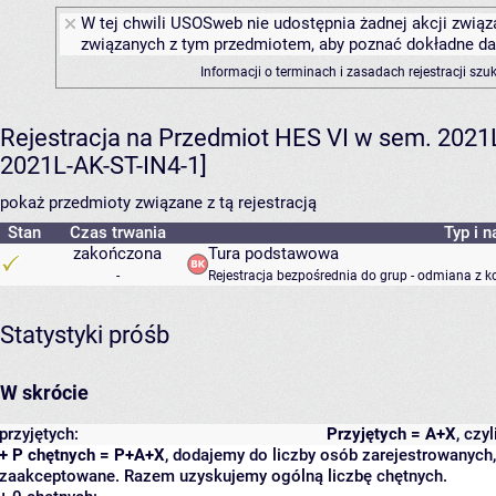
W tej chwili USOSweb nie udostępnia żadnej akcji związa
związanych z tym przedmiotem, aby poznać dokładne daty
Informacji o terminach i zasadach rejestracji sz
Rejestracja na Przedmiot HES VI w sem. 2021L 
2021L-AK-ST-IN4-1]
pokaż przedmioty związane z tą rejestracją
Stan
Czas trwania
Typ i n
zakończona
Tura podstawowa
-
Rejestracja bezpośrednia do grup - odmiana z k
Statystyki próśb
W skrócie
przyjętych:
Przyjętych = A+X
, czy
+ P chętnych = P+A+X
, dodajemy do liczby osób zarejestrowanych, 
zaakceptowane. Razem uzyskujemy ogólną liczbę chętnych.