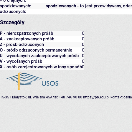
+ 0 chętnych:
spodziewanych:
spodziewanych
- to jest przewidywany, orie
odrzuconych:
Szczegóły
P
- nierozpatrzonych próśb
0
A
- zaakceptowanych próśb
0
Z
- próśb odrzuconych
0
O
- próśb odrzuconych permanentnie
0
U
- wycofanych zaakceptowanych próśb
0
V
- wycofanych próśb
0
X
- osób zarejestrowanych w inny sposób
0
15-351 Białystok, ul. Wiejska 45A
tel: +48 746 90 00
https://pb.edu.pl
kontakt
dekla