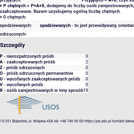
+ P chętnych = P+A+X
, dodajemy do liczby osób zarejestrowanych, 
zaakceptowane. Razem uzyskujemy ogólną liczbę chętnych.
+ 0 chętnych:
spodziewanych:
spodziewanych
- to jest przewidywany, orienta
odrzuconych:
Szczegóły
P
- nierozpatrzonych próśb
0
A
- zaakceptowanych próśb
2
Z
- próśb odrzuconych
0
O
- próśb odrzuconych permanentnie
0
U
- wycofanych zaakceptowanych próśb
0
V
- wycofanych próśb
0
X
- osób zarejestrowanych w inny sposób
19
15-351 Białystok, ul. Wiejska 45A
tel: +48 746 90 00
https://pb.edu.pl
kontakt
dekla