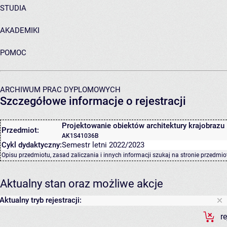
STUDIA
AKADEMIKI
POMOC
ARCHIWUM PRAC DYPLOMOWYCH
Szczegółowe informacje o rejestracji
Projektowanie obiektów architektury krajobrazu 
Przedmiot:
AK1S41036B
Cykl dydaktyczny:
Semestr letni 2022/2023
Opisu przedmiotu, zasad zaliczania i innych informacji szukaj na
stronie przedmio
Aktualny stan oraz możliwe akcje
Aktualny tryb rejestracji:
r