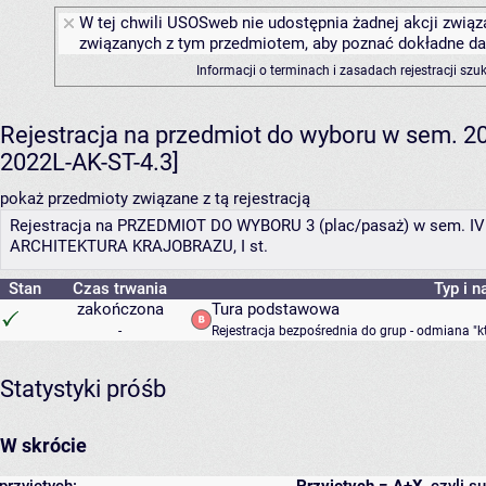
W tej chwili USOSweb nie udostępnia żadnej akcji związa
związanych z tym przedmiotem, aby poznać dokładne daty
Informacji o terminach i zasadach rejestracji sz
Rejestracja na przedmiot do wyboru w sem. 202
2022L-AK-ST-4.3]
pokaż przedmioty związane z tą rejestracją
Rejestracja na PRZEDMIOT DO WYBORU 3 (plac/pasaż) w sem. IV (
ARCHITEKTURA KRAJOBRAZU, I st.
Stan
Czas trwania
Typ i n
zakończona
Tura podstawowa
-
Rejestracja bezpośrednia do grup - odmiana "k
Statystyki próśb
W skrócie
przyjętych:
Przyjętych = A+X
, czyli 