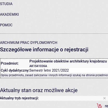
STUDIA
AKADEMIKI
POMOC
ARCHIWUM PRAC DYPLOMOWYCH
Szczegółowe informacje o rejestracji
Projektowanie obiektów architektury krajobrazu I
Przedmiot:
AK1S41036A
Cykl dydaktyczny:
Semestr letni 2021/2022
Opisu przedmiotu, zasad zaliczania i innych informacji szukaj na
stronie przedmio
Aktualny stan oraz możliwe akcje
Aktualny tryb rejestracji:
r