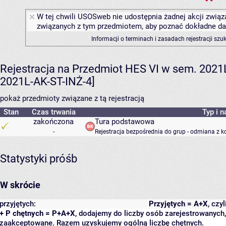
W tej chwili USOSweb nie udostępnia żadnej akcji związa
związanych z tym przedmiotem, aby poznać dokładne daty
Informacji o terminach i zasadach rejestracji sz
Rejestracja na Przedmiot HES VI w sem. 2021L 
2021L-AK-ST-INŻ-4]
pokaż przedmioty związane z tą rejestracją
Stan
Czas trwania
Typ i n
zakończona
Tura podstawowa
-
Rejestracja bezpośrednia do grup - odmiana z k
Statystyki próśb
W skrócie
przyjętych:
Przyjętych = A+X
, czy
+ P chętnych = P+A+X
, dodajemy do liczby osób zarejestrowanych, 
zaakceptowane. Razem uzyskujemy ogólną liczbę chętnych.