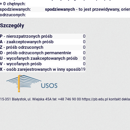
+ 0 chętnych:
spodziewanych:
spodziewanych
- to jest przewidywany, orie
odrzuconych:
Szczegóły
P
- nierozpatrzonych próśb
0
A
- zaakceptowanych próśb
0
Z
- próśb odrzuconych
0
O
- próśb odrzuconych permanentnie
0
U
- wycofanych zaakceptowanych próśb
0
V
- wycofanych próśb
0
X
- osób zarejestrowanych w inny sposób
19
15-351 Białystok, ul. Wiejska 45A
tel: +48 746 90 00
https://pb.edu.pl
kontakt
dekla