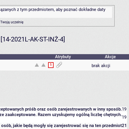
związanych z tym przedmiotem, aby poznać dokładne daty
 Twoją uczelnię
 [14-2021L-AK-ST-INŻ-4]
Atrybuty
Akcje
1
brak akcji
kceptowanych próśb oraz osób zarejestrowanych w inny sposób.
19
eszcze zaakceptowane. Razem uzyskujemy ogólną liczbę chętnych.
19
it osób, jakie będą mogły się zarejestrować się na ten przedmiot
21