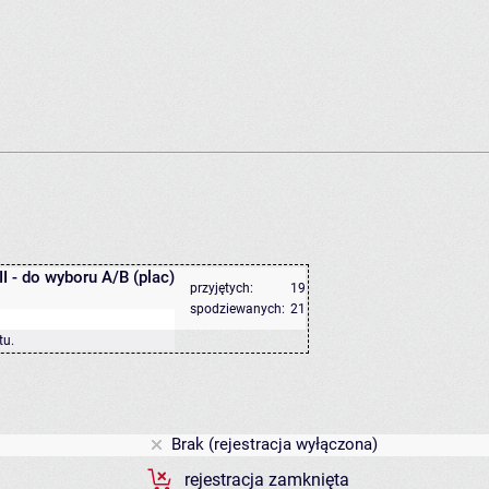
I - do wyboru A/B (plac)
przyjętych:
19
spodziewanych:
21
tu
.
Brak (rejestracja wyłączona)
rejestracja zamknięta