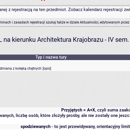
anej z rejestracją na ten przedmiot. Zobacz kalendarz rejestracji 
rminach i zasadach rejestracji szukaj także w dziale Aktualności, edytowanym przez
na kierunku Architektura Krajobrazu - IV sem.
Typ i nazwa tury
odmiana z kolejką chętnych
[
opis
]
Przyjętych = A+X
, czyli suma zaa
wanych, liczbę osób, które złożyły prośby, ale nie zostały one j
spodziewanych
- to jest przewidywany, orientacyjny lim