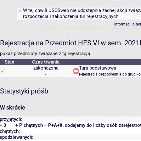
W tej chwili USOSweb nie udostępnia żadnej akcji związ
rozpoczęcia i zakończenia tur rejestracyjnych.
Informacji o te
Rejestracja na Przedmiot HES VI w sem. 2021L 
pokaż przedmioty związane z tą rejestracją
Stan
Czas trwania
zakończona
Tura podstawowa
-
Rejestracja bezpośrednia do grup - 
Statystyki próśb
W skrócie
przyjętych:
+ 0
+ P chętnych = P+A+X
, dodajemy do liczby osób zarejestro
chętnych:
spodziewanych: