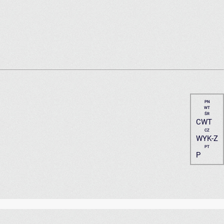
PN
WT
ŚR
CWT
CZ
WYK-Z
PT
P