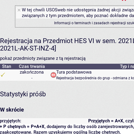
W tej chwili USOSweb nie udostępnia żadnej akcji związa
związanych z tym przedmiotem, aby poznać dokładne daty
Informacji o terminach i zasadach rejestracji sz
Rejestracja na Przedmiot HES VI w sem. 2021L 
2021L-AK-ST-INŻ-4]
pokaż przedmioty związane z tą rejestracją
Stan
Czas trwania
Typ i n
zakończona
Tura podstawowa
-
Rejestracja bezpośrednia do grup - odmiana z k
Statystyki próśb
W skrócie
przyjętych:
Przyjętych = A+X
, czy
+ P chętnych = P+A+X
, dodajemy do liczby osób zarejestrowanych, 
zaakceptowane. Razem uzyskujemy ogólną liczbę chętnych.