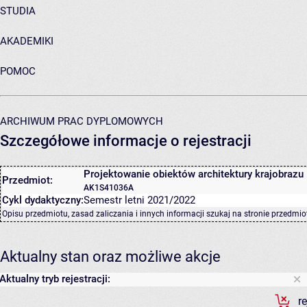
STUDIA
AKADEMIKI
POMOC
ARCHIWUM PRAC DYPLOMOWYCH
Szczegółowe informacje o rejestracji
Projektowanie obiektów architektury krajobrazu I
Przedmiot:
AK1S41036A
Cykl dydaktyczny:
Semestr letni 2021/2022
Opisu przedmiotu, zasad zaliczania i innych informacji szukaj na
stronie przedmio
Aktualny stan oraz możliwe akcje
Aktualny tryb rejestracji:
r