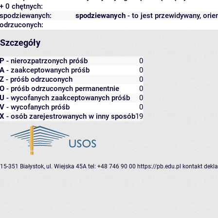
+ 0 chętnych:
spodziewanych:
spodziewanych
- to jest przewidywany, orie
odrzuconych:
Szczegóły
P
- nierozpatrzonych próśb
0
A
- zaakceptowanych próśb
0
Z
- próśb odrzuconych
0
O
- próśb odrzuconych permanentnie
0
U
- wycofanych zaakceptowanych próśb
0
V
- wycofanych próśb
0
X
- osób zarejestrowanych w inny sposób
19
15-351 Białystok, ul. Wiejska 45A
tel: +48 746 90 00
https://pb.edu.pl
kontakt
dekla