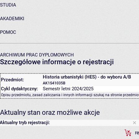
STUDIA
AKADEMIKI
POMOC
ARCHIWUM PRAC DYPLOMOWYCH
Szczegółowe informacje o rejestracji
Historia urbanistyki (HES) - do wyboru A/B
Przedmiot:
AK1S41035B
Cykl dydaktyczny:
Semestr letni 2024/2025
Opisu przedmiotu, zasad zaliczania i innych informacji szukaj na
stronie przedmio
Aktualny stan oraz możliwe akcje
Aktualny tryb rejestracji:
r