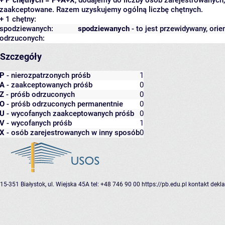
zaakceptowane. Razem uzyskujemy ogólną liczbę chętnych.
+ 1 chętny:
spodziewanych:
spodziewanych
- to jest przewidywany, orie
odrzuconych:
Szczegóły
P
- nierozpatrzonych próśb
1
A
- zaakceptowanych próśb
0
Z
- próśb odrzuconych
0
O
- próśb odrzuconych permanentnie
0
U
- wycofanych zaakceptowanych próśb
0
V
- wycofanych próśb
1
X
- osób zarejestrowanych w inny sposób
0
15-351 Białystok, ul. Wiejska 45A
tel: +48 746 90 00
https://pb.edu.pl
kontakt
dekla