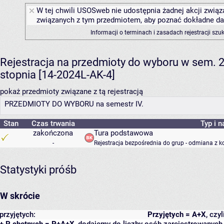
W tej chwili USOSweb nie udostępnia żadnej akcji związa
związanych z tym przedmiotem, aby poznać dokładne daty
Informacji o terminach i zasadach rejestracji sz
Rejestracja na przedmioty do wyboru w sem.
stopnia [14-2024L-AK-4]
pokaż przedmioty związane z tą rejestracją
PRZEDMIOTY DO WYBORU na semestr IV.
Stan
Czas trwania
Typ i n
zakończona
Tura podstawowa
-
Rejestracja bezpośrednia do grup - odmiana z k
Statystyki próśb
W skrócie
przyjętych:
Przyjętych = A+X
, czy
+ P chętnych = P+A+X
, dodajemy do liczby osób zarejestrowanych, 