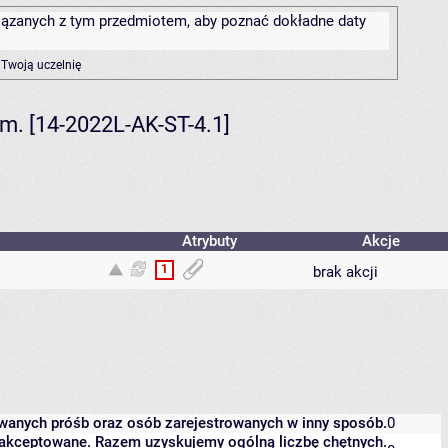
związanych z tym przedmiotem, aby poznać dokładne daty
 Twoją uczelnię
em. [14-2022L-AK-ST-4.1]
Atrybuty
Akcje
1
brak akcji
owanych próśb oraz osób zarejestrowanych w inny sposób.
0
 zaakceptowane. Razem uzyskujemy ogólną liczbę chętnych.