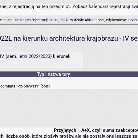
anej z rejestracją na ten przedmiot. Zobacz kalendarz rejestracji 
rminach i zasadach rejestracji szukaj także w dziale Aktualności, edytowanym przez
2L na kierunku architektura krajobrazu - IV s
V (sem. letni 2022/2023) kierunek
Typ i nazwa tury
- odmiana "kto pierwszy"
[
opis
]
Przyjętych = A+X
, czyli suma zaakcept
h, liczbę osób, które złożyły prośby, ale nie zostały one jeszcze