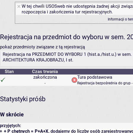
W tej chwili USOSweb nie udostępnia żadnej akcji związ
rozpoczęcia i zakończenia tur rejestracyjnych.
Informacji o te
Rejestracja na przedmiot do wyboru w sem. 202
pokaż przedmioty związane z tą rejestracją
Rejestracja na PRZEDMIOT DO WYBORU 1 (hist.a./hist.u.) w sem. I
ARCHITEKTURA KRAJOBRAZU, I st.
Stan
Czas trwania
zakończona
Tura podstawowa
-
Rejestracja bezpośrednia do grup 
Statystyki próśb
W skrócie
przyjętych:
+
+ P chętnych = P+A+X
, dodajemy do liczby osób zarejestrowanyc