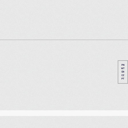
PN
WT
ŚR
CZ
PT