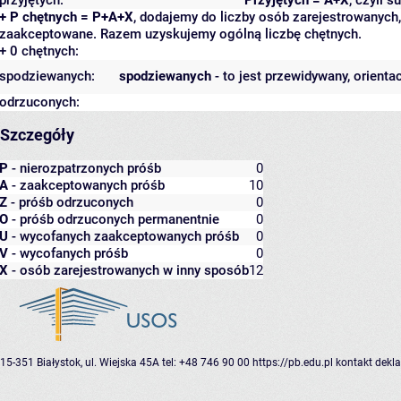
+ P chętnych = P+A+X
, dodajemy do liczby osób zarejestrowanych, 
zaakceptowane. Razem uzyskujemy ogólną liczbę chętnych.
+ 0 chętnych:
spodziewanych:
spodziewanych
- to jest przewidywany, orienta
odrzuconych:
Szczegóły
P
- nierozpatrzonych próśb
0
A
- zaakceptowanych próśb
10
Z
- próśb odrzuconych
0
O
- próśb odrzuconych permanentnie
0
U
- wycofanych zaakceptowanych próśb
0
V
- wycofanych próśb
0
X
- osób zarejestrowanych w inny sposób
12
15-351 Białystok, ul. Wiejska 45A
tel: +48 746 90 00
https://pb.edu.pl
kontakt
dekla