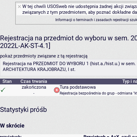
W tej chwili USOSweb nie udostępnia żadnej akcji związa
związanych z tym przedmiotem, aby poznać dokładne daty
Informacji o terminach i zasadach rejestracji sz
Rejestracja na przedmiot do wyboru w sem. 202
2022L-AK-ST-4.1]
pokaż przedmioty związane z tą rejestracją
Rejestracja na PRZEDMIOT DO WYBORU 1 (hist.a./hist.u.) w sem. I
ARCHITEKTURA KRAJOBRAZU, I st.
Stan
Czas trwania
Typ i n
zakończona
Tura podstawowa
-
Rejestracja bezpośrednia do grup - odmiana "k
Statystyki próśb
W skrócie
przyjętych:
Przyjętych = A+X
, czyli 