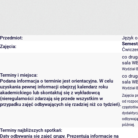
Przedmiot:
Język o
Semestr
Zajęcia:
Ćwiczen
co drug
sala W
Wydział 
Terminy i miejsca:
co drug
Podana informacja o terminie jest orientacyjna. W celu
sala W
uzyskania pewnej informacji obejrzyj kalendarz roku
Wydział 
akademickiego lub skontaktuj się z wykładowcą
Zajęcia p
(nieregularności zdarzają się przede wszystkim w
od rozpoc
przypadku zajęć odbywających się rzadziej niż co tydzień).
częstotli
dydaktycz
odbywają 
później.
Terminy najbliższych spotkań:
Daty odbywania się zajęć grupy. Prezentują informacje na