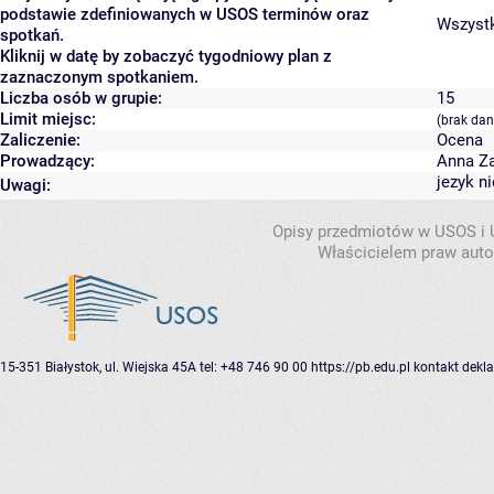
podstawie zdefiniowanych w USOS terminów oraz
Wszystk
spotkań.
Kliknij w datę by zobaczyć tygodniowy plan z
zaznaczonym spotkaniem.
Liczba osób w grupie:
15
Limit miejsc:
(brak dan
Zaliczenie:
Ocena
Prowadzący:
Anna Z
jezyk n
Uwagi:
Opisy przedmiotów w USOS i
Właścicielem praw autor
15-351 Białystok, ul. Wiejska 45A
tel: +48 746 90 00
https://pb.edu.pl
kontakt
dekla