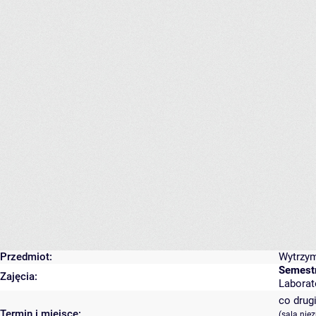
Przedmiot:
Wytrzym
Semest
Zajęcia:
Laborato
co drugi
Termin i miejsce:
(sala nie