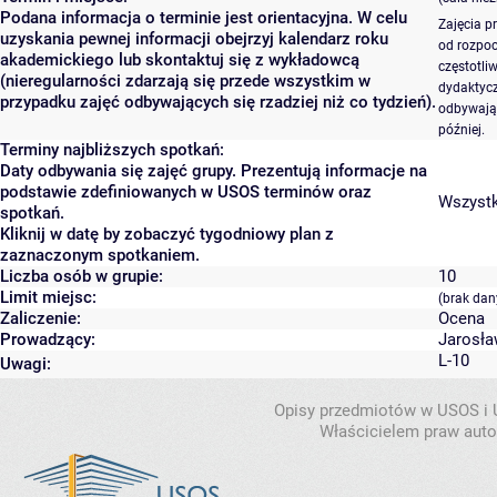
Podana informacja o terminie jest orientacyjna. W celu
Zajęcia p
uzyskania pewnej informacji obejrzyj kalendarz roku
od rozpoc
akademickiego lub skontaktuj się z wykładowcą
częstotli
(nieregularności zdarzają się przede wszystkim w
dydaktycz
przypadku zajęć odbywających się rzadziej niż co tydzień).
odbywają 
później.
Terminy najbliższych spotkań:
Daty odbywania się zajęć grupy. Prezentują informacje na
podstawie zdefiniowanych w USOS terminów oraz
Wszystki
spotkań.
Kliknij w datę by zobaczyć tygodniowy plan z
zaznaczonym spotkaniem.
Liczba osób w grupie:
10
Limit miejsc:
(brak dan
Zaliczenie:
Ocena
Prowadzący:
Jarosła
L-10
Uwagi:
Opisy przedmiotów w USOS i
Właścicielem praw autor