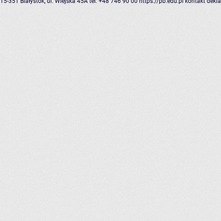
15-351 Białystok, ul. Wiejska 45A
tel: +48 746 90 00
https://pb.edu.pl
kontakt
dekla