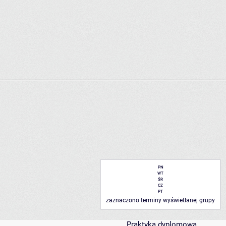
PN
WT
ŚR
CZ
PT
zaznaczono terminy wyświetlanej grupy
Praktyka dyplomowa