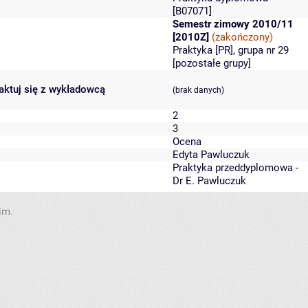
[B07071]
Semestr zimowy 2010/11
[2010Z]
(zakończony)
Praktyka [PR], grupa nr 29
[
pozostałe grupy
]
taktuj się z wykładowcą
(brak danych)
2
3
Ocena
Edyta Pawluczuk
Praktyka przeddyplomowa -
Dr E. Pawluczuk
im.