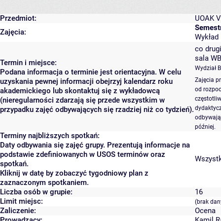
Przedmiot:
UOAK V 
Semestr
Zajęcia:
Wykład (
co drugi
sala WB
Termin i miejsce:
Wydział 
Podana informacja o terminie jest orientacyjna. W celu
Zajęcia p
uzyskania pewnej informacji obejrzyj kalendarz roku
od rozpoc
akademickiego lub skontaktuj się z wykładowcą
częstotli
(nieregularności zdarzają się przede wszystkim w
dydaktycz
przypadku zajęć odbywających się rzadziej niż co tydzień).
odbywają 
później.
Terminy najbliższych spotkań:
Daty odbywania się zajęć grupy. Prezentują informacje na
podstawie zdefiniowanych w USOS terminów oraz
Wszystki
spotkań.
Kliknij w datę by zobaczyć tygodniowy plan z
zaznaczonym spotkaniem.
Liczba osób w grupie:
16
Limit miejsc:
(brak dan
Zaliczenie:
Ocena
Prowadzący:
Kamil R