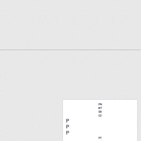
PN
WT
ŚR
CZ
P
P
P
PT