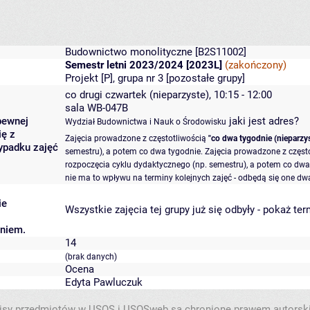
Budownictwo monolityczne
[B2S11002]
Semestr letni 2023/2024 [2023L]
(zakończony)
Projekt [P], grupa nr 3 [
pozostałe grupy
]
co drugi czwartek (nieparzyste), 10:15 - 12:00
sala WB-047B
pewnej
jaki jest adres?
Wydział Budownictwa i Nauk o Środowisku
ię z
Zajęcia prowadzone z częstotliwością
"co dwa tygodnie (nieparzys
ypadku zajęć
semestru), a potem co dwa tygodnie. Zajęcia prowadzone z częst
rozpoczęcia cyklu dydaktycznego (np. semestru), a potem co dwa 
nie ma to wpływu na terminy kolejnych zajęć - odbędą się one dwa
ie
Wszystkie zajęcia tej grupy już się odbyły
-
pokaż ter
aniem.
14
(brak danych)
Ocena
Edyta Pawluczuk
isy przedmiotów w USOS i USOSweb są chronione prawem autorsk