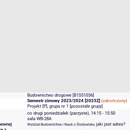
Budownictwo drogowe
[B1S51036]
Semestr zimowy 2023/2024 [2023Z]
(zakończony)
Projekt [P], grupa nr 1 [
pozostałe grupy
]
co drugi poniedziałek (parzyste), 14:15 - 15:50
sala WB-28A
pewnej
jaki jest adres?
Wydział Budownictwa i Nauk o Środowisku
ię z