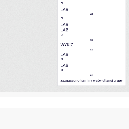
P
LAB
WT
P
LAB
LAB
P
ŚR
WYK-Z
CZ
LAB
P
LAB
P
PT
zaznaczono terminy wyświetlanej grupy