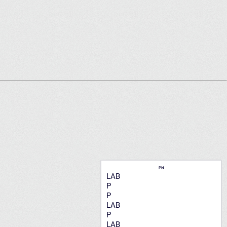
PN
LAB
P
P
LAB
P
LAB