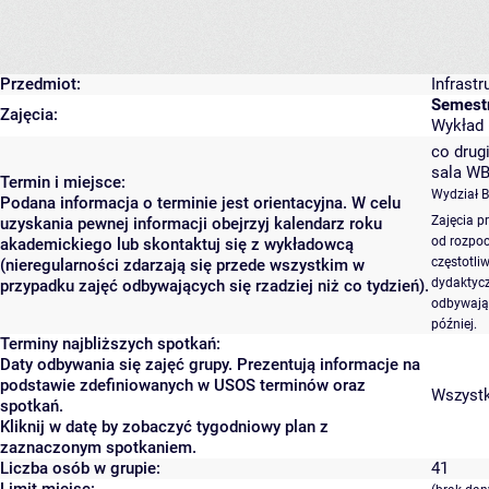
Przedmiot:
Infrast
Semestr
Zajęcia:
Wykład (
co drugi
sala WB
Termin i miejsce:
Wydział 
Podana informacja o terminie jest orientacyjna. W celu
Zajęcia p
uzyskania pewnej informacji obejrzyj kalendarz roku
od rozpoc
akademickiego lub skontaktuj się z wykładowcą
częstotli
(nieregularności zdarzają się przede wszystkim w
dydaktycz
przypadku zajęć odbywających się rzadziej niż co tydzień).
odbywają 
później.
Terminy najbliższych spotkań:
Daty odbywania się zajęć grupy. Prezentują informacje na
podstawie zdefiniowanych w USOS terminów oraz
Wszystki
spotkań.
Kliknij w datę by zobaczyć tygodniowy plan z
zaznaczonym spotkaniem.
Liczba osób w grupie:
41
Limit miejsc: