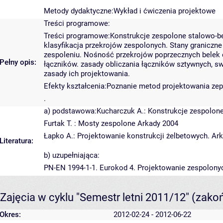
Metody dydaktyczne:Wykład i ćwiczenia projektowe
Treści programowe:
Treści programowe:Konstrukcje zespolone stalowo-bet
klasyfikacja przekrojów zespolonych. Stany graniczn
zespoleniu. Nośność przekrojów poprzecznych belek c
Pełny opis:
łączników. zasady obliczania łączników sztywnych, s
zasady ich projektowania.
Efekty kształcenia:Poznanie metod projektowania zep
.
a) podstawowa:Kucharczuk A.: Konstrukcje zespolon
Furtak T. : Mosty zespolone Arkady 2004
Łapko A.: Projektowanie konstrukcji żelbetowych. Ar
Literatura:
b) uzupełniająca:
PN-EN 1994-1-1. Eurokod 4. Projektowanie zespolony
Zajęcia w cyklu "Semestr letni 2011/12"
(zako
Okres:
2012-02-24 - 2012-06-22