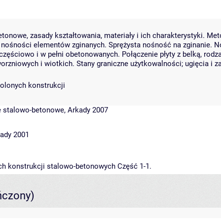
onowe, zasady kształtowania, materiały i ich charakterystyki. Me
e nośności elementów zginanych. Sprężysta nośność na zginanie. N
zęściowo i w pełni obetonowanych. Połączenie płyty z belką, rodza
worzniowych i wiotkich. Stany graniczne użytkowalności; ugięcia 
olonych konstrukcji
e stalowo-betonowe, Arkady 2007
kady 2001
ch konstrukcji stalowo-betonowych Część 1-1.
ńczony)