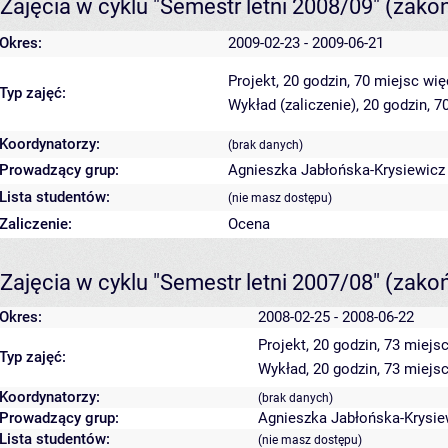
Zajęcia w cyklu "Semestr letni 2008/09"
(zako
Okres:
2009-02-23 - 2009-06-21
Projekt, 20 godzin, 70 miejsc
wię
Typ zajęć:
Wykład (zaliczenie), 20 godzin, 
Koordynatorzy:
(brak danych)
Prowadzący grup:
Agnieszka Jabłońska-Krysiewicz
Lista studentów:
(nie masz dostępu)
Zaliczenie:
Ocena
Zajęcia w cyklu "Semestr letni 2007/08"
(zako
Okres:
2008-02-25 - 2008-06-22
Projekt, 20 godzin, 73 miejs
Typ zajęć:
Wykład, 20 godzin, 73 miejs
Koordynatorzy:
(brak danych)
Prowadzący grup:
Agnieszka Jabłońska-Krysie
Lista studentów:
(nie masz dostępu)