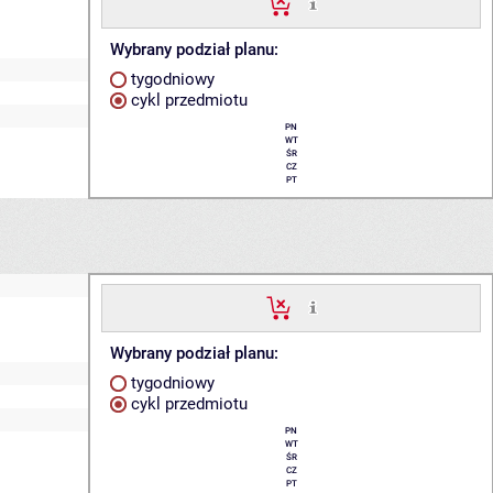
Wybrany podział planu:
tygodniowy
cykl przedmiotu
PN
WT
ŚR
CZ
PT
Wybrany podział planu:
tygodniowy
cykl przedmiotu
PN
WT
ŚR
CZ
PT