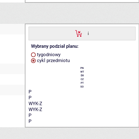
Wybrany podział planu:
tygodniowy
cykl przedmiotu
PN
WT
ŚR
CZ
PT
SO
P
P
WYK-Z
WYK-Z
P
P