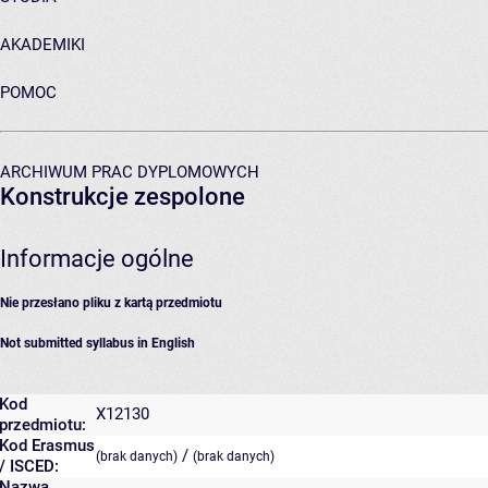
AKADEMIKI
POMOC
ARCHIWUM PRAC DYPLOMOWYCH
Konstrukcje zespolone
Informacje ogólne
Nie przesłano pliku z kartą przedmiotu
Not submitted syllabus in English
Kod
X12130
przedmiotu:
Kod Erasmus
/
(brak danych)
(brak danych)
/ ISCED:
Nazwa