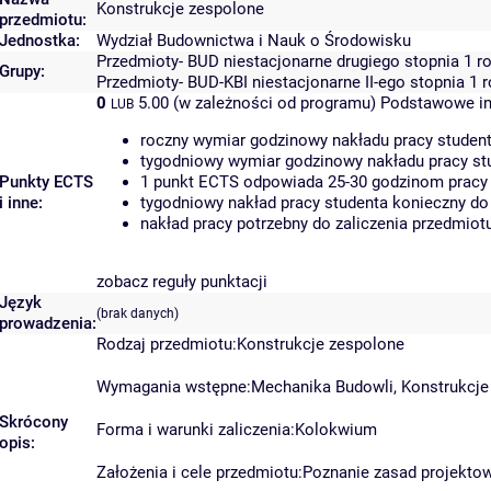
Konstrukcje zespolone
przedmiotu:
Jednostka:
Wydział Budownictwa i Nauk o Środowisku
Przedmioty- BUD niestacjonarne drugiego stopnia 1 r
Grupy:
Przedmioty- BUD-KBI niestacjonarne II-ego stopnia 1 
0
5.00 (w zależności od programu)
Podstawowe in
LUB
roczny wymiar godzinowy nakładu pracy student
tygodniowy wymiar godzinowy nakładu pracy stu
Punkty ECTS
1 punkt ECTS odpowiada 25-30 godzinom pracy s
i inne:
tygodniowy nakład pracy studenta konieczny do
nakład pracy potrzebny do zaliczenia przedmio
zobacz reguły punktacji
Język
(brak danych)
prowadzenia:
Rodzaj przedmiotu:Konstrukcje zespolone
Wymagania wstępne:Mechanika Budowli, Konstrukcje
Skrócony
Forma i warunki zaliczenia:Kolokwium
opis:
Założenia i cele przedmiotu:Poznanie zasad projekto