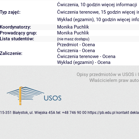
Ćwiczenia, 10 godzin
więcej informacji
Typ zajęć:
Ćwiczenia terenowe, 15 godzin
więcej i
Wykład (egzamin), 10 godzin
więcej inf
Koordynatorzy:
Monika Puchlik
Prowadzący grup:
Monika Puchlik
Lista studentów:
(nie masz dostępu)
Przedmiot - Ocena
Ćwiczenia - Ocena
Zaliczenie:
Ćwiczenia terenowe - Ocena
Wykład (egzamin) - Ocena
Opisy przedmiotów w USOS i
Właścicielem praw autor
15-351 Białystok, ul. Wiejska 45A
tel: +48 746 90 00
https://pb.edu.pl
kontakt
dekla