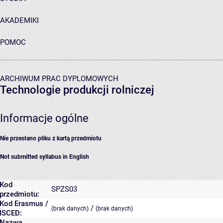
AKADEMIKI
POMOC
ARCHIWUM PRAC DYPLOMOWYCH
Technologie produkcji rolniczej
Informacje ogólne
Nie przesłano pliku z kartą przedmiotu
Not submitted syllabus in English
Kod
SPZS03
przedmiotu:
Kod Erasmus /
/
(brak danych)
(brak danych)
ISCED:
Nazwa