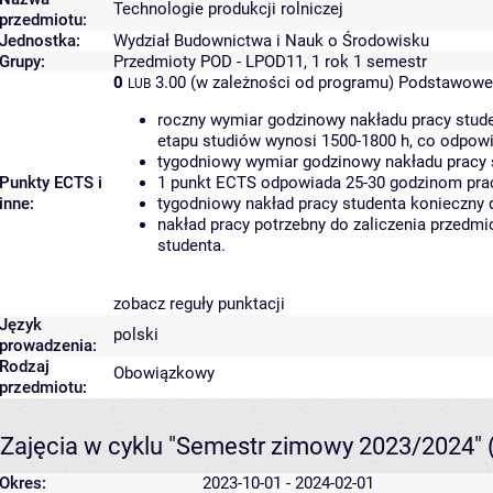
Technologie produkcji rolniczej
przedmiotu:
Jednostka:
Wydział Budownictwa i Nauk o Środowisku
Grupy:
Przedmioty POD - LPOD11, 1 rok 1 semestr
0
3.00 (w zależności od programu)
Podstawowe 
LUB
roczny wymiar godzinowy nakładu pracy stude
etapu studiów wynosi 1500-1800 h, co odpow
tygodniowy wymiar godzinowy nakładu pracy 
Punkty ECTS i
1 punkt ECTS odpowiada 25-30 godzinom pracy
inne:
tygodniowy nakład pracy studenta konieczny 
nakład pracy potrzebny do zaliczenia przedm
studenta.
zobacz reguły punktacji
Język
polski
prowadzenia:
Rodzaj
Obowiązkowy
przedmiotu:
Zajęcia w cyklu "Semestr zimowy 2023/2024"
Okres:
2023-10-01 - 2024-02-01