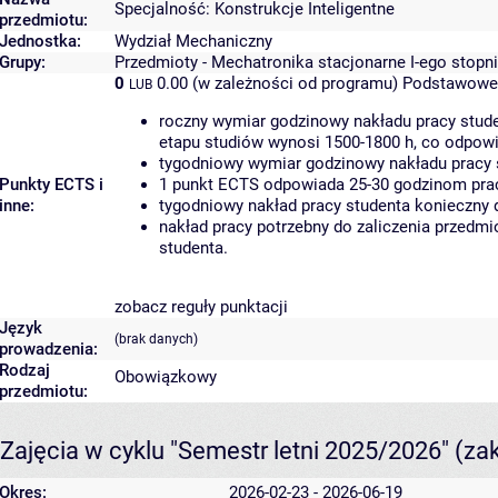
Specjalność: Konstrukcje Inteligentne
przedmiotu:
Jednostka:
Wydział Mechaniczny
Grupy:
Przedmioty - Mechatronika stacjonarne I-ego stopni
0
0.00 (w zależności od programu)
Podstawowe 
LUB
roczny wymiar godzinowy nakładu pracy stude
etapu studiów wynosi 1500-1800 h, co odpow
tygodniowy wymiar godzinowy nakładu pracy 
Punkty ECTS i
1 punkt ECTS odpowiada 25-30 godzinom pracy
inne:
tygodniowy nakład pracy studenta konieczny 
nakład pracy potrzebny do zaliczenia przedm
studenta.
zobacz reguły punktacji
Język
(brak danych)
prowadzenia:
Rodzaj
Obowiązkowy
przedmiotu:
Zajęcia w cyklu "Semestr letni 2025/2026"
(za
Okres:
2026-02-23 - 2026-06-19