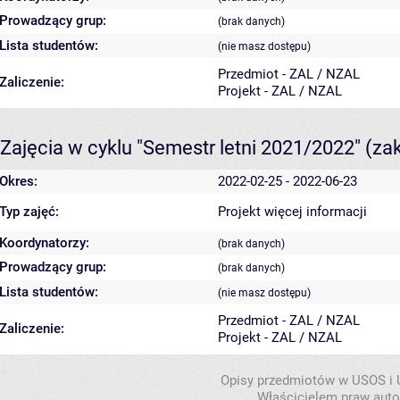
Prowadzący grup:
(brak danych)
Lista studentów:
(nie masz dostępu)
Przedmiot - ZAL / NZAL
Zaliczenie:
Projekt - ZAL / NZAL
Zajęcia w cyklu "Semestr letni 2021/2022"
(za
Okres:
2022-02-25 - 2022-06-23
Typ zajęć:
Projekt
więcej informacji
Koordynatorzy:
(brak danych)
Prowadzący grup:
(brak danych)
Lista studentów:
(nie masz dostępu)
Przedmiot - ZAL / NZAL
Zaliczenie:
Projekt - ZAL / NZAL
Opisy przedmiotów w USOS i
Właścicielem praw autor