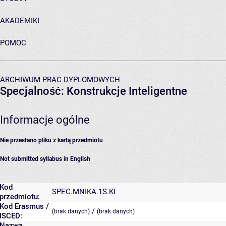
AKADEMIKI
POMOC
ARCHIWUM PRAC DYPLOMOWYCH
Specjalność: Konstrukcje Inteligentne
Informacje ogólne
Nie przesłano pliku z kartą przedmiotu
Not submitted syllabus in English
Kod
SPEC.MNIKA.1S.KI
przedmiotu:
Kod Erasmus /
/
(brak danych)
(brak danych)
ISCED:
Nazwa