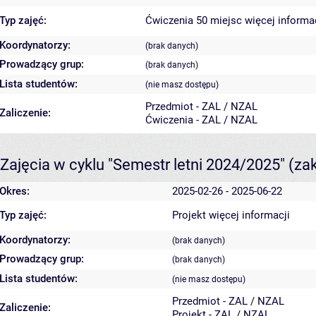
Typ zajęć:
Ćwiczenia 50 miejsc
więcej informa
Koordynatorzy:
(brak danych)
Prowadzący grup:
(brak danych)
Lista studentów:
(nie masz dostępu)
Przedmiot - ZAL / NZAL
Zaliczenie:
Ćwiczenia - ZAL / NZAL
Zajęcia w cyklu "Semestr letni 2024/2025"
(za
Okres:
2025-02-26 - 2025-06-22
Typ zajęć:
Projekt
więcej informacji
Koordynatorzy:
(brak danych)
Prowadzący grup:
(brak danych)
Lista studentów:
(nie masz dostępu)
Przedmiot - ZAL / NZAL
Zaliczenie:
Projekt - ZAL / NZAL