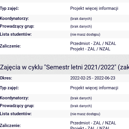
Typ zajęć:
Projekt
więcej informacji
Koordynatorzy:
(brak danych)
Prowadzący grup:
(brak danych)
Lista studentów:
(nie masz dostępu)
Przedmiot - ZAL / NZAL
Zaliczenie:
Projekt - ZAL / NZAL
Zajęcia w cyklu "Semestr letni 2021/2022"
(za
Okres:
2022-02-25 - 2022-06-23
Typ zajęć:
Projekt
więcej informacji
Koordynatorzy:
(brak danych)
Prowadzący grup:
(brak danych)
Lista studentów:
(nie masz dostępu)
Przedmiot - ZAL / NZAL
Zaliczenie:
Projekt - ZAL / NZAL