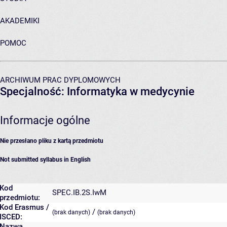
AKADEMIKI
POMOC
ARCHIWUM PRAC DYPLOMOWYCH
Specjalność: Informatyka w medycynie
Informacje ogólne
Nie przesłano pliku z kartą przedmiotu
Not submitted syllabus in English
Kod
SPEC.IB.2S.IwM
przedmiotu:
Kod Erasmus /
/
(brak danych)
(brak danych)
ISCED:
Nazwa