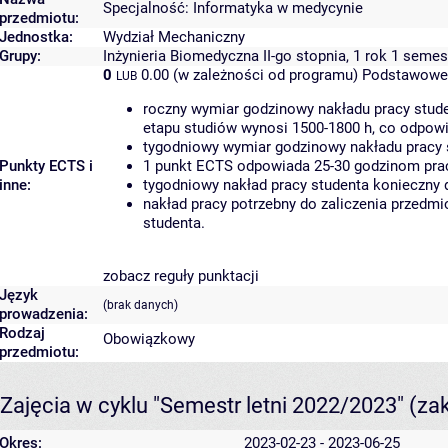
Specjalność: Informatyka w medycynie
przedmiotu:
Jednostka:
Wydział Mechaniczny
Grupy:
Inżynieria Biomedyczna II-go stopnia, 1 rok 1 semes
0
0.00 (w zależności od programu)
Podstawowe 
LUB
roczny wymiar godzinowy nakładu pracy stude
etapu studiów wynosi 1500-1800 h, co odpow
tygodniowy wymiar godzinowy nakładu pracy 
Punkty ECTS i
1 punkt ECTS odpowiada 25-30 godzinom pracy
inne:
tygodniowy nakład pracy studenta konieczny 
nakład pracy potrzebny do zaliczenia przedm
studenta.
zobacz reguły punktacji
Język
(brak danych)
prowadzenia:
Rodzaj
Obowiązkowy
przedmiotu:
Zajęcia w cyklu "Semestr letni 2022/2023"
(za
Okres:
2023-02-23 - 2023-06-25