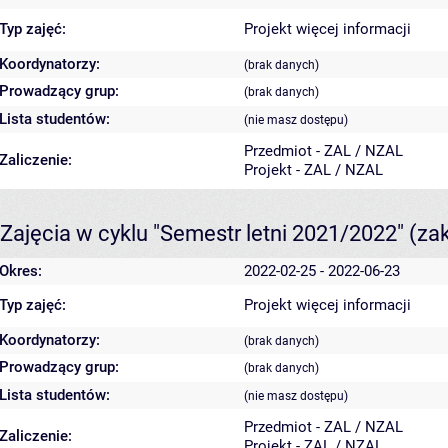
Typ zajęć:
Projekt
więcej informacji
Koordynatorzy:
(brak danych)
Prowadzący grup:
(brak danych)
Lista studentów:
(nie masz dostępu)
Przedmiot - ZAL / NZAL
Zaliczenie:
Projekt - ZAL / NZAL
Zajęcia w cyklu "Semestr letni 2021/2022"
(za
Okres:
2022-02-25 - 2022-06-23
Typ zajęć:
Projekt
więcej informacji
Koordynatorzy:
(brak danych)
Prowadzący grup:
(brak danych)
Lista studentów:
(nie masz dostępu)
Przedmiot - ZAL / NZAL
Zaliczenie:
Projekt - ZAL / NZAL