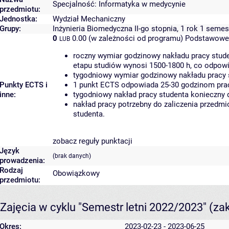
Specjalność: Informatyka w medycynie
przedmiotu:
Jednostka:
Wydział Mechaniczny
Grupy:
Inżynieria Biomedyczna II-go stopnia, 1 rok 1 semes
0
0.00 (w zależności od programu)
Podstawowe 
LUB
roczny wymiar godzinowy nakładu pracy stude
etapu studiów wynosi 1500-1800 h, co odpow
tygodniowy wymiar godzinowy nakładu pracy 
Punkty ECTS i
1 punkt ECTS odpowiada 25-30 godzinom pracy
inne:
tygodniowy nakład pracy studenta konieczny 
nakład pracy potrzebny do zaliczenia przedm
studenta.
zobacz reguły punktacji
Język
(brak danych)
prowadzenia:
Rodzaj
Obowiązkowy
przedmiotu:
Zajęcia w cyklu "Semestr letni 2022/2023"
(za
Okres:
2023-02-23 - 2023-06-25