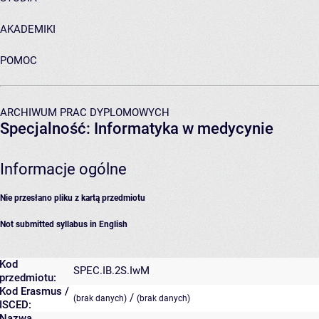
AKADEMIKI
POMOC
ARCHIWUM PRAC DYPLOMOWYCH
Specjalność: Informatyka w medycynie
Informacje ogólne
Nie przesłano pliku z kartą przedmiotu
Not submitted syllabus in English
Kod
SPEC.IB.2S.IwM
przedmiotu:
Kod Erasmus /
/
(brak danych)
(brak danych)
ISCED:
Nazwa