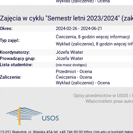
Wykład (zaliczenie) - Ocena
Zajęcia w cyklu "Semestr letni 2023/2024"
(za
Okres:
2024-02-26 - 2024-06-21
Ćwiczenia, 8 godzin
więcej informacji
Typ zajęć:
Wykład (zaliczenie), 8 godzin
więcej in
Koordynatorzy:
Józefa Wiater
Prowadzący grup:
Józefa Wiater
Lista studentów:
(nie masz dostępu)
Przedmiot - Ocena
Zaliczenie:
Ćwiczenia - Ocena
Wykład (zaliczenie) - Ocena
Opisy przedmiotów w USOS i
Właścicielem praw autor
15-351 Białystok, ul. Wiejska 45A
tel: +48 746 90 00
https://pb.edu.pl
kontakt
dekla