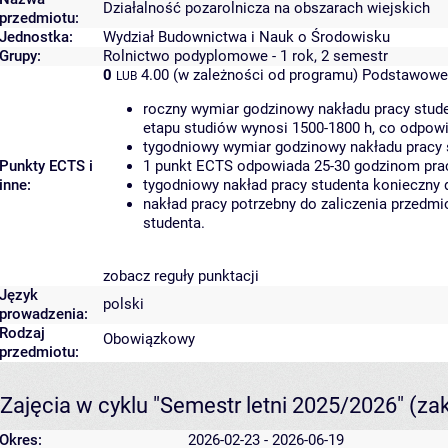
Działalność pozarolnicza na obszarach wiejskich
przedmiotu:
Jednostka:
Wydział Budownictwa i Nauk o Środowisku
Grupy:
Rolnictwo podyplomowe - 1 rok, 2 semestr
0
4.00 (w zależności od programu)
Podstawowe 
LUB
roczny wymiar godzinowy nakładu pracy stude
etapu studiów wynosi 1500-1800 h, co odpow
tygodniowy wymiar godzinowy nakładu pracy 
Punkty ECTS i
1 punkt ECTS odpowiada 25-30 godzinom pracy
inne:
tygodniowy nakład pracy studenta konieczny 
nakład pracy potrzebny do zaliczenia przedm
studenta.
zobacz reguły punktacji
Język
polski
prowadzenia:
Rodzaj
Obowiązkowy
przedmiotu:
Zajęcia w cyklu "Semestr letni 2025/2026"
(za
Okres:
2026-02-23 - 2026-06-19