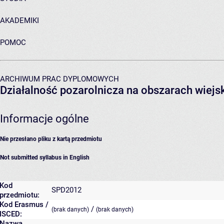
AKADEMIKI
POMOC
ARCHIWUM PRAC DYPLOMOWYCH
Działalność pozarolnicza na obszarach wiejs
Informacje ogólne
Nie przesłano pliku z kartą przedmiotu
Not submitted syllabus in English
Kod
SPD2012
przedmiotu:
Kod Erasmus /
/
(brak danych)
(brak danych)
ISCED:
Nazwa