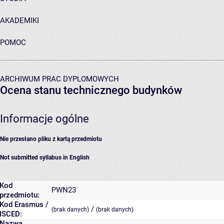
AKADEMIKI
POMOC
ARCHIWUM PRAC DYPLOMOWYCH
Ocena stanu technicznego budynków
Informacje ogólne
Nie przesłano pliku z kartą przedmiotu
Not submitted syllabus in English
Kod
PWN23
przedmiotu:
Kod Erasmus /
/
(brak danych)
(brak danych)
ISCED:
Nazwa