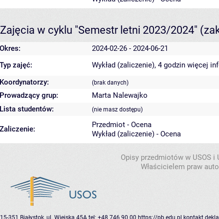
Zajęcia w cyklu "Semestr letni 2023/2024"
(za
Okres:
2024-02-26 - 2024-06-21
Typ zajęć:
Wykład (zaliczenie), 4 godzin
więcej in
Koordynatorzy:
(brak danych)
Prowadzący grup:
Marta Nalewajko
Lista studentów:
(nie masz dostępu)
Przedmiot - Ocena
Zaliczenie:
Wykład (zaliczenie) - Ocena
Opisy przedmiotów w USOS i
Właścicielem praw autor
15-351 Białystok, ul. Wiejska 45A
tel: +48 746 90 00
https://pb.edu.pl
kontakt
dekla