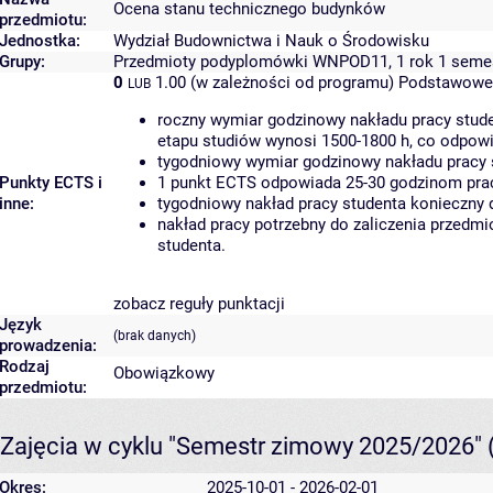
Ocena stanu technicznego budynków
przedmiotu:
Jednostka:
Wydział Budownictwa i Nauk o Środowisku
Grupy:
Przedmioty podyplomówki WNPOD11, 1 rok 1 seme
0
1.00 (w zależności od programu)
Podstawowe 
LUB
roczny wymiar godzinowy nakładu pracy stude
etapu studiów wynosi 1500-1800 h, co odpow
tygodniowy wymiar godzinowy nakładu pracy 
Punkty ECTS i
1 punkt ECTS odpowiada 25-30 godzinom pracy
inne:
tygodniowy nakład pracy studenta konieczny 
nakład pracy potrzebny do zaliczenia przedm
studenta.
zobacz reguły punktacji
Język
(brak danych)
prowadzenia:
Rodzaj
Obowiązkowy
przedmiotu:
Zajęcia w cyklu "Semestr zimowy 2025/2026"
Okres:
2025-10-01 - 2026-02-01