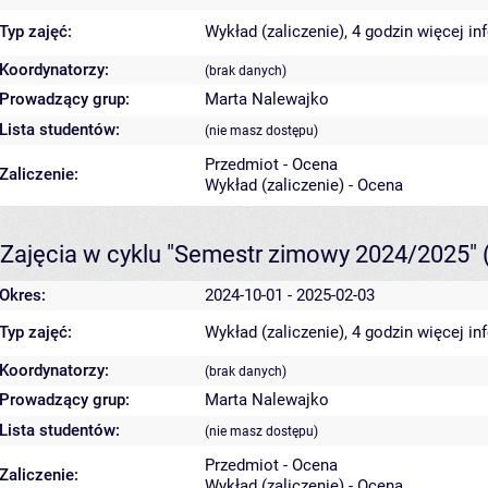
Typ zajęć:
Wykład (zaliczenie), 4 godzin
więcej in
Koordynatorzy:
(brak danych)
Prowadzący grup:
Marta Nalewajko
Lista studentów:
(nie masz dostępu)
Przedmiot - Ocena
Zaliczenie:
Wykład (zaliczenie) - Ocena
Zajęcia w cyklu "Semestr zimowy 2024/2025"
Okres:
2024-10-01 - 2025-02-03
Typ zajęć:
Wykład (zaliczenie), 4 godzin
więcej in
Koordynatorzy:
(brak danych)
Prowadzący grup:
Marta Nalewajko
Lista studentów:
(nie masz dostępu)
Przedmiot - Ocena
Zaliczenie:
Wykład (zaliczenie) - Ocena