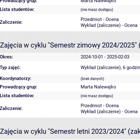
Prowadzący grup:
Marta Nalewajko
Lista studentów:
(nie masz dostępu)
Przedmiot - Ocena
Zaliczenie:
Wykład (zaliczenie) - Ocena
Zajęcia w cyklu "Semestr zimowy 2024/2025"
Okres:
2024-10-01 - 2025-02-03
Typ zajęć:
Wykład (zaliczenie), 6 godzi
Koordynatorzy:
(brak danych)
Prowadzący grup:
Marta Nalewajko
Lista studentów:
(nie masz dostępu)
Przedmiot - Ocena
Zaliczenie:
Wykład (zaliczenie) - Ocena
Zajęcia w cyklu "Semestr letni 2023/2024"
(za