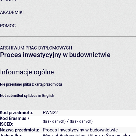
AKADEMIKI
POMOC
ARCHIWUM PRAC DYPLOMOWYCH
Proces inwestycyjny w budownictwie
Informacje ogólne
Nie przesłano pliku z kartą przedmiotu
Not submitted syllabus in English
Kod przedmiotu:
PWN22
Kod Erasmus /
/
(brak danych)
(brak danych)
ISCED:
Nazwa przedmiotu:
Proces inwestycyjny w budownictwie
Jednostka:
Wydział Budownictwa i Nauk o Środowisku