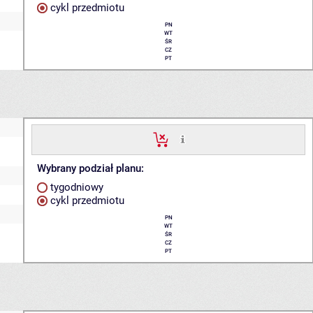
cykl przedmiotu
PN
WT
ŚR
CZ
PT
Wybrany podział planu:
tygodniowy
cykl przedmiotu
PN
WT
ŚR
CZ
PT