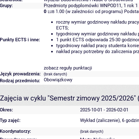
Grupy:
Przedmioty podyplomówki WNPOD11, 1 rok 1
0
1.00 (w zależności od programu)
Podsta
LUB
roczny wymiar godzinowy nakładu pracy
ECTS;
tygodniowy wymiar godzinowy nakładu p
Punkty ECTS i inne:
1 punkt ECTS odpowiada 25-30 godzinom
tygodniowy nakład pracy studenta konie
nakład pracy potrzebny do zaliczenia p
zobacz reguły punktacji
Język prowadzenia:
(brak danych)
Obowiązkowy
Rodzaj przedmiotu:
Zajęcia w cyklu "Semestr zimowy 2025/2026"
Okres:
2025-10-01 - 2026-02-01
Typ zajęć:
Wykład (zaliczenie), 6 godzi
Koordynatorzy:
(brak danych)