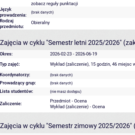
zobacz reguły punktacji
Język
(brak danych)
prowadzenia:
Rodzaj
Obieralny
przedmiotu:
Zajęcia w cyklu "Semestr letni 2025/2026"
(za
Okres:
2026-02-23 - 2026-06-19
Typ zajęć:
Wykład (zaliczenie), 15 godzin, 46 miejsc
w
Koordynatorzy:
(brak danych)
Prowadzący grup:
(brak danych)
Lista studentów:
(nie masz dostępu)
Przedmiot - Ocena
Zaliczenie:
Wykład (zaliczenie) - Ocena
Zajęcia w cyklu "Semestr zimowy 2025/2026"