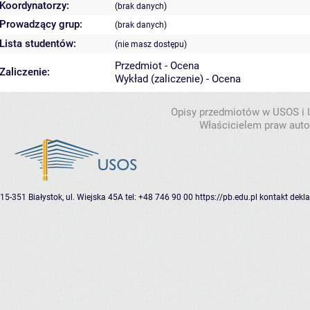
Koordynatorzy:
(brak danych)
Prowadzący grup:
(brak danych)
Lista studentów:
(nie masz dostępu)
Przedmiot - Ocena
Zaliczenie:
Wykład (zaliczenie) - Ocena
Opisy przedmiotów w USOS i
Właścicielem praw autor
15-351 Białystok, ul. Wiejska 45A
tel: +48 746 90 00
https://pb.edu.pl
kontakt
dekla