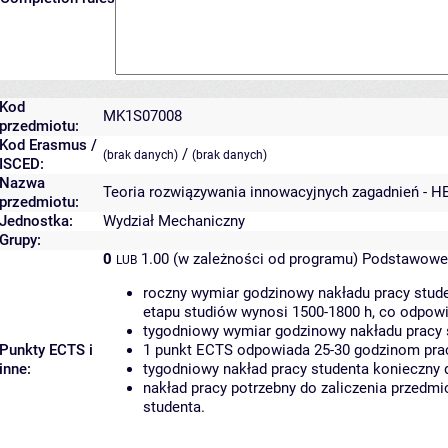
Kod
MK1S07008
przedmiotu:
Kod Erasmus /
/
(brak danych)
(brak danych)
ISCED:
Nazwa
Teoria rozwiązywania innowacyjnych zagadnień - H
przedmiotu:
Jednostka:
Wydział Mechaniczny
Grupy:
0
1.00 (w zależności od programu)
Podstawowe 
LUB
roczny wymiar godzinowy nakładu pracy stude
etapu studiów wynosi 1500-1800 h, co odpow
tygodniowy wymiar godzinowy nakładu pracy 
Punkty ECTS i
1 punkt ECTS odpowiada 25-30 godzinom pracy
inne:
tygodniowy nakład pracy studenta konieczny 
nakład pracy potrzebny do zaliczenia przedm
studenta.