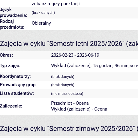
zobacz reguły punktacji
Język
(brak danych)
prowadzenia:
Rodzaj
Obieralny
przedmiotu:
Zajęcia w cyklu "Semestr letni 2025/2026"
(za
Okres:
2026-02-23 - 2026-06-19
Typ zajęć:
Wykład (zaliczenie), 15 godzin, 46 miejsc
w
Koordynatorzy:
(brak danych)
Prowadzący grup:
(brak danych)
Lista studentów:
(nie masz dostępu)
Przedmiot - Ocena
Zaliczenie:
Wykład (zaliczenie) - Ocena
Zajęcia w cyklu "Semestr zimowy 2025/2026"