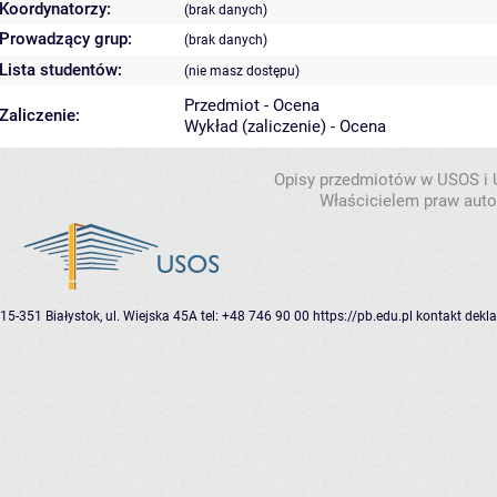
Koordynatorzy:
(brak danych)
Prowadzący grup:
(brak danych)
Lista studentów:
(nie masz dostępu)
Przedmiot - Ocena
Zaliczenie:
Wykład (zaliczenie) - Ocena
Opisy przedmiotów w USOS i
Właścicielem praw autor
15-351 Białystok, ul. Wiejska 45A
tel: +48 746 90 00
https://pb.edu.pl
kontakt
dekla