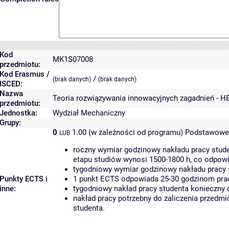
Kod
MK1S07008
przedmiotu:
Kod Erasmus /
/
(brak danych)
(brak danych)
ISCED:
Nazwa
Teoria rozwiązywania innowacyjnych zagadnień - H
przedmiotu:
Jednostka:
Wydział Mechaniczny
Grupy:
0
1.00 (w zależności od programu)
Podstawowe 
LUB
roczny wymiar godzinowy nakładu pracy stude
etapu studiów wynosi 1500-1800 h, co odpow
tygodniowy wymiar godzinowy nakładu pracy 
Punkty ECTS i
1 punkt ECTS odpowiada 25-30 godzinom pracy
inne:
tygodniowy nakład pracy studenta konieczny 
nakład pracy potrzebny do zaliczenia przedm
studenta.