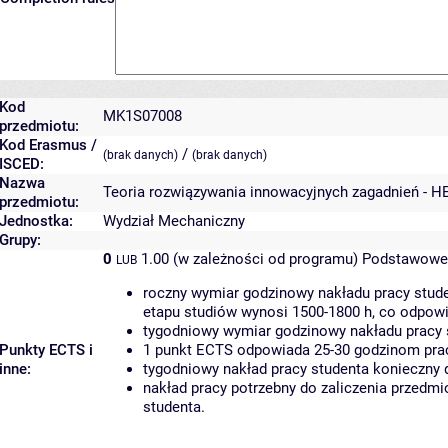
Kod
MK1S07008
przedmiotu:
Kod Erasmus /
/
(brak danych)
(brak danych)
ISCED:
Nazwa
Teoria rozwiązywania innowacyjnych zagadnień - H
przedmiotu:
Jednostka:
Wydział Mechaniczny
Grupy:
0
1.00 (w zależności od programu)
Podstawowe 
LUB
roczny wymiar godzinowy nakładu pracy stude
etapu studiów wynosi 1500-1800 h, co odpow
tygodniowy wymiar godzinowy nakładu pracy 
Punkty ECTS i
1 punkt ECTS odpowiada 25-30 godzinom pracy
inne:
tygodniowy nakład pracy studenta konieczny 
nakład pracy potrzebny do zaliczenia przedm
studenta.