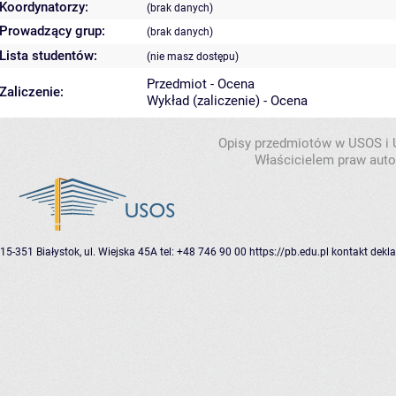
Koordynatorzy:
(brak danych)
Prowadzący grup:
(brak danych)
Lista studentów:
(nie masz dostępu)
Przedmiot - Ocena
Zaliczenie:
Wykład (zaliczenie) - Ocena
Opisy przedmiotów w USOS i
Właścicielem praw autor
15-351 Białystok, ul. Wiejska 45A
tel: +48 746 90 00
https://pb.edu.pl
kontakt
dekla