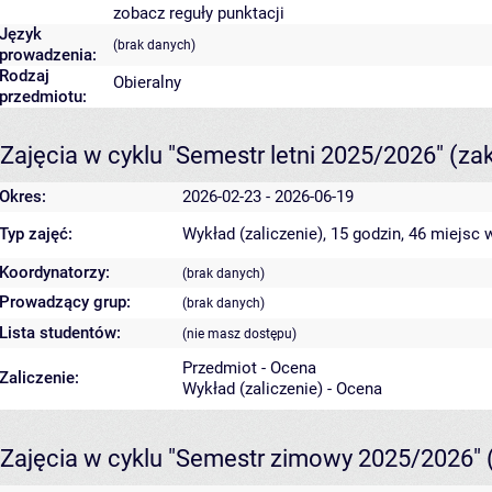
zobacz reguły punktacji
Język
(brak danych)
prowadzenia:
Rodzaj
Obieralny
przedmiotu:
Zajęcia w cyklu "Semestr letni 2025/2026"
(za
Okres:
2026-02-23 - 2026-06-19
Typ zajęć:
Wykład (zaliczenie), 15 godzin, 46 miejsc
w
Koordynatorzy:
(brak danych)
Prowadzący grup:
(brak danych)
Lista studentów:
(nie masz dostępu)
Przedmiot - Ocena
Zaliczenie:
Wykład (zaliczenie) - Ocena
Zajęcia w cyklu "Semestr zimowy 2025/2026"