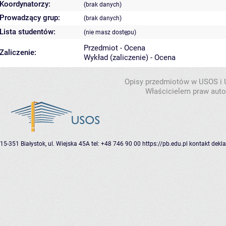
Koordynatorzy:
(brak danych)
Prowadzący grup:
(brak danych)
Lista studentów:
(nie masz dostępu)
Przedmiot - Ocena
Zaliczenie:
Wykład (zaliczenie) - Ocena
Opisy przedmiotów w USOS i
Właścicielem praw autor
15-351 Białystok, ul. Wiejska 45A
tel: +48 746 90 00
https://pb.edu.pl
kontakt
dekla