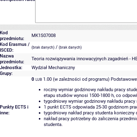
Kod
MK1S07008
przedmiotu:
Kod Erasmus /
/
(brak danych)
(brak danych)
ISCED:
Nazwa
Teoria rozwiązywania innowacyjnych zagadnień - H
przedmiotu:
Jednostka:
Wydział Mechaniczny
Grupy:
0
1.00 (w zależności od programu)
Podstawowe 
LUB
roczny wymiar godzinowy nakładu pracy stude
etapu studiów wynosi 1500-1800 h, co odpow
tygodniowy wymiar godzinowy nakładu pracy 
Punkty ECTS i
1 punkt ECTS odpowiada 25-30 godzinom pracy
inne:
tygodniowy nakład pracy studenta konieczny 
nakład pracy potrzebny do zaliczenia przedm
studenta.