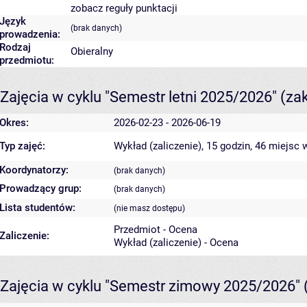
zobacz reguły punktacji
Język
(brak danych)
prowadzenia:
Rodzaj
Obieralny
przedmiotu:
Zajęcia w cyklu "Semestr letni 2025/2026"
(za
Okres:
2026-02-23 - 2026-06-19
Typ zajęć:
Wykład (zaliczenie), 15 godzin, 46 miejsc
w
Koordynatorzy:
(brak danych)
Prowadzący grup:
(brak danych)
Lista studentów:
(nie masz dostępu)
Przedmiot - Ocena
Zaliczenie:
Wykład (zaliczenie) - Ocena
Zajęcia w cyklu "Semestr zimowy 2025/2026"