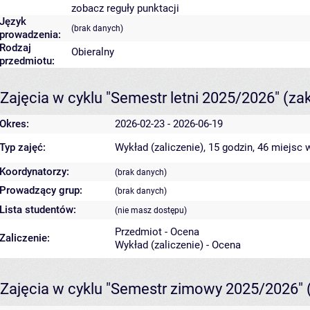
zobacz reguły punktacji
Język
(brak danych)
prowadzenia:
Rodzaj
Obieralny
przedmiotu:
Zajęcia w cyklu "Semestr letni 2025/2026"
(za
Okres:
2026-02-23 - 2026-06-19
Typ zajęć:
Wykład (zaliczenie), 15 godzin, 46 miejsc
w
Koordynatorzy:
(brak danych)
Prowadzący grup:
(brak danych)
Lista studentów:
(nie masz dostępu)
Przedmiot - Ocena
Zaliczenie:
Wykład (zaliczenie) - Ocena
Zajęcia w cyklu "Semestr zimowy 2025/2026"