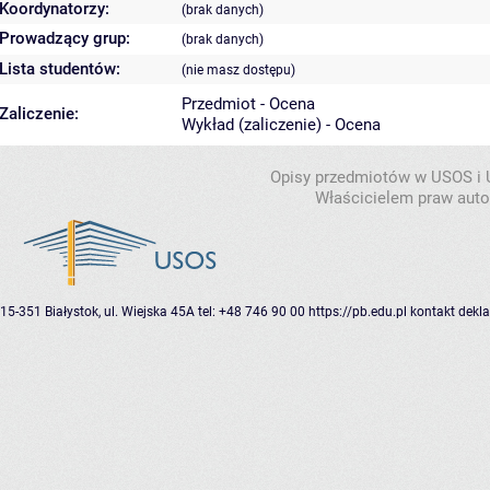
Koordynatorzy:
(brak danych)
Prowadzący grup:
(brak danych)
Lista studentów:
(nie masz dostępu)
Przedmiot - Ocena
Zaliczenie:
Wykład (zaliczenie) - Ocena
Opisy przedmiotów w USOS i
Właścicielem praw autor
15-351 Białystok, ul. Wiejska 45A
tel: +48 746 90 00
https://pb.edu.pl
kontakt
dekla