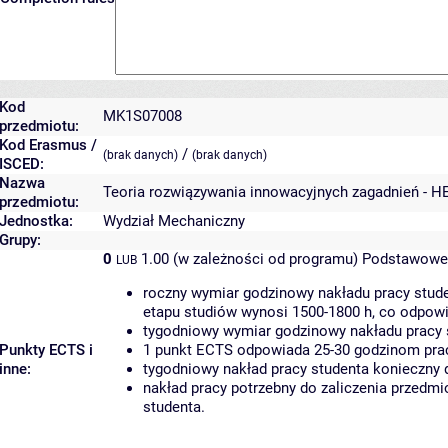
Kod
MK1S07008
przedmiotu:
Kod Erasmus /
/
(brak danych)
(brak danych)
ISCED:
Nazwa
Teoria rozwiązywania innowacyjnych zagadnień - H
przedmiotu:
Jednostka:
Wydział Mechaniczny
Grupy:
0
1.00 (w zależności od programu)
Podstawowe 
LUB
roczny wymiar godzinowy nakładu pracy stude
etapu studiów wynosi 1500-1800 h, co odpow
tygodniowy wymiar godzinowy nakładu pracy 
Punkty ECTS i
1 punkt ECTS odpowiada 25-30 godzinom pracy
inne:
tygodniowy nakład pracy studenta konieczny 
nakład pracy potrzebny do zaliczenia przedm
studenta.