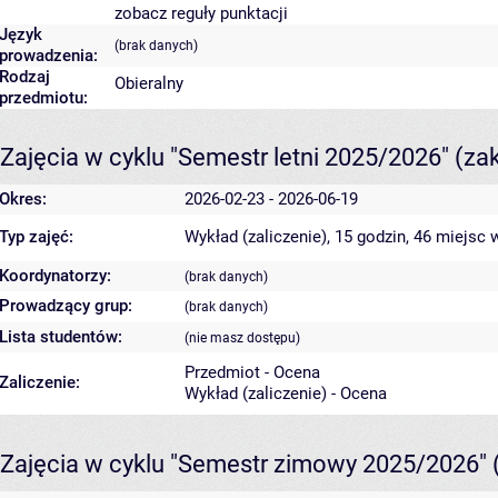
zobacz reguły punktacji
Język
(brak danych)
prowadzenia:
Rodzaj
Obieralny
przedmiotu:
Zajęcia w cyklu "Semestr letni 2025/2026"
(za
Okres:
2026-02-23 - 2026-06-19
Typ zajęć:
Wykład (zaliczenie), 15 godzin, 46 miejsc
w
Koordynatorzy:
(brak danych)
Prowadzący grup:
(brak danych)
Lista studentów:
(nie masz dostępu)
Przedmiot - Ocena
Zaliczenie:
Wykład (zaliczenie) - Ocena
Zajęcia w cyklu "Semestr zimowy 2025/2026"