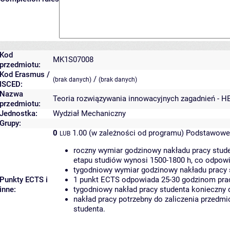
Kod
MK1S07008
przedmiotu:
Kod Erasmus /
/
(brak danych)
(brak danych)
ISCED:
Nazwa
Teoria rozwiązywania innowacyjnych zagadnień - H
przedmiotu:
Jednostka:
Wydział Mechaniczny
Grupy:
0
1.00 (w zależności od programu)
Podstawowe 
LUB
roczny wymiar godzinowy nakładu pracy stude
etapu studiów wynosi 1500-1800 h, co odpow
tygodniowy wymiar godzinowy nakładu pracy 
Punkty ECTS i
1 punkt ECTS odpowiada 25-30 godzinom pracy
inne:
tygodniowy nakład pracy studenta konieczny 
nakład pracy potrzebny do zaliczenia przedm
studenta.