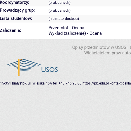
Koordynatorzy:
(brak danych)
Prowadzący grup:
(brak danych)
Lista studentów:
(nie masz dostępu)
Przedmiot - Ocena
Zaliczenie:
Wykład (zaliczenie) - Ocena
Opisy przedmiotów w USOS i
Właścicielem praw autor
15-351 Białystok, ul. Wiejska 45A
tel: +48 746 90 00
https://pb.edu.pl
kontakt
dekla