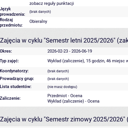
zobacz reguły punktacji
Język
(brak danych)
prowadzenia:
Rodzaj
Obieralny
przedmiotu:
Zajęcia w cyklu "Semestr letni 2025/2026"
(za
Okres:
2026-02-23 - 2026-06-19
Typ zajęć:
Wykład (zaliczenie), 15 godzin, 46 miejsc
w
Koordynatorzy:
(brak danych)
Prowadzący grup:
(brak danych)
Lista studentów:
(nie masz dostępu)
Przedmiot - Ocena
Zaliczenie:
Wykład (zaliczenie) - Ocena
Zajęcia w cyklu "Semestr zimowy 2025/2026"