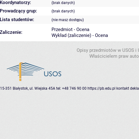
Koordynatorzy:
(brak danych)
Prowadzący grup:
(brak danych)
Lista studentów:
(nie masz dostępu)
Przedmiot - Ocena
Zaliczenie:
Wykład (zaliczenie) - Ocena
Opisy przedmiotów w USOS i
Właścicielem praw autor
15-351 Białystok, ul. Wiejska 45A
tel: +48 746 90 00
https://pb.edu.pl
kontakt
dekla