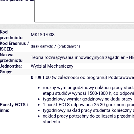
Kod
MK1S07008
przedmiotu:
Kod Erasmus /
/
(brak danych)
(brak danych)
ISCED:
Nazwa
Teoria rozwiązywania innowacyjnych zagadnień - H
przedmiotu:
Jednostka:
Wydział Mechaniczny
Grupy:
0
1.00 (w zależności od programu)
Podstawowe 
LUB
roczny wymiar godzinowy nakładu pracy stude
etapu studiów wynosi 1500-1800 h, co odpow
tygodniowy wymiar godzinowy nakładu pracy 
Punkty ECTS i
1 punkt ECTS odpowiada 25-30 godzinom pracy
inne:
tygodniowy nakład pracy studenta konieczny 
nakład pracy potrzebny do zaliczenia przedm
studenta.