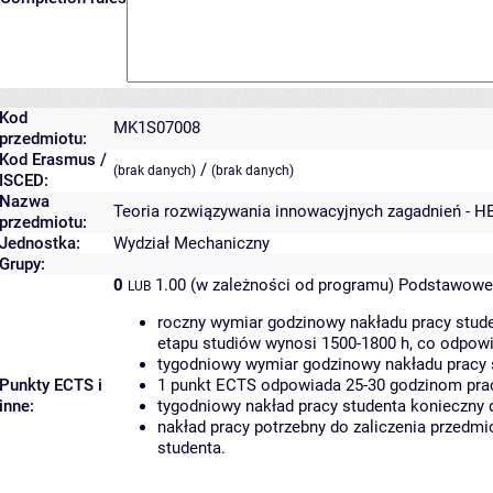
Kod
MK1S07008
przedmiotu:
Kod Erasmus /
/
(brak danych)
(brak danych)
ISCED:
Nazwa
Teoria rozwiązywania innowacyjnych zagadnień - H
przedmiotu:
Jednostka:
Wydział Mechaniczny
Grupy:
0
1.00 (w zależności od programu)
Podstawowe 
LUB
roczny wymiar godzinowy nakładu pracy stude
etapu studiów wynosi 1500-1800 h, co odpow
tygodniowy wymiar godzinowy nakładu pracy 
Punkty ECTS i
1 punkt ECTS odpowiada 25-30 godzinom pracy
inne:
tygodniowy nakład pracy studenta konieczny 
nakład pracy potrzebny do zaliczenia przedm
studenta.