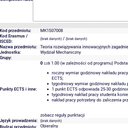
Kod przedmiotu:
MK1S07008
Kod Erasmus /
/
(brak danych)
(brak danych)
ISCED:
Nazwa przedmiotu:
Teoria rozwiązywania innowacyjnych zagadni
Jednostka:
Wydział Mechaniczny
Grupy:
0
1.00 (w zależności od programu)
Podsta
LUB
roczny wymiar godzinowy nakładu pracy
ECTS;
tygodniowy wymiar godzinowy nakładu p
Punkty ECTS i inne:
1 punkt ECTS odpowiada 25-30 godzinom
tygodniowy nakład pracy studenta konie
nakład pracy potrzebny do zaliczenia p
zobacz reguły punktacji
Język prowadzenia:
(brak danych)
Obieralny
Rodzaj przedmiotu: