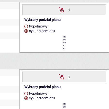
Wybrany podział planu:
tygodniowy
cykl przedmiotu
PN
WT
ŚR
CZ
PT
Wybrany podział planu:
tygodniowy
cykl przedmiotu
PN
WT