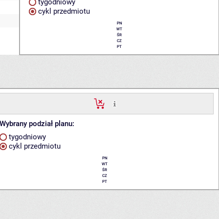
tygodniowy
cykl przedmiotu
PN
WT
ŚR
CZ
PT
Wybrany podział planu:
tygodniowy
cykl przedmiotu
PN
WT
ŚR
CZ
PT