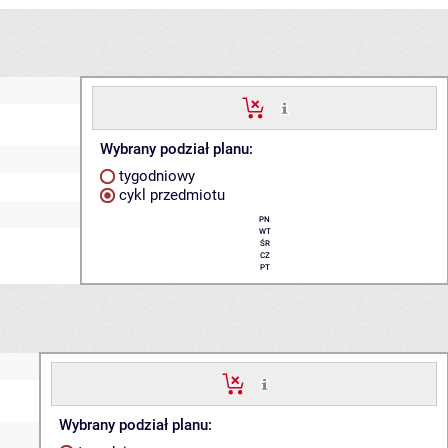
Wybrany podział planu:
tygodniowy
cykl przedmiotu
PN
WT
ŚR
CZ
PT
Wybrany podział planu: