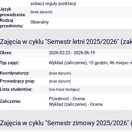
zobacz reguły punktacji
Język
(brak danych)
prowadzenia:
Rodzaj
Obieralny
przedmiotu:
Zajęcia w cyklu "Semestr letni 2025/2026"
(za
Okres:
2026-02-23 - 2026-06-19
Typ zajęć:
Wykład (zaliczenie), 15 godzin, 46 miejsc
w
Koordynatorzy:
(brak danych)
Prowadzący grup:
(brak danych)
Lista studentów:
(nie masz dostępu)
Przedmiot - Ocena
Zaliczenie:
Wykład (zaliczenie) - Ocena
Zajęcia w cyklu "Semestr zimowy 2025/2026"