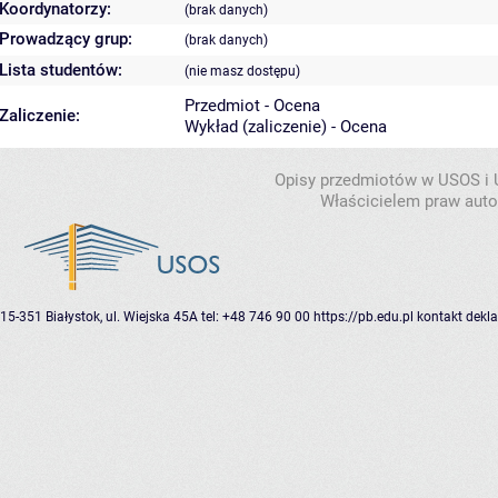
Koordynatorzy:
(brak danych)
Prowadzący grup:
(brak danych)
Lista studentów:
(nie masz dostępu)
Przedmiot - Ocena
Zaliczenie:
Wykład (zaliczenie) - Ocena
Opisy przedmiotów w USOS i
Właścicielem praw autor
15-351 Białystok, ul. Wiejska 45A
tel: +48 746 90 00
https://pb.edu.pl
kontakt
dekla