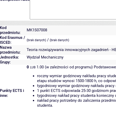
Kod
MK1S07008
przedmiotu:
Kod Erasmus /
/
(brak danych)
(brak danych)
ISCED:
Nazwa
Teoria rozwiązywania innowacyjnych zagadnień - H
przedmiotu:
Jednostka:
Wydział Mechaniczny
Grupy:
0
1.00 (w zależności od programu)
Podstawowe 
LUB
roczny wymiar godzinowy nakładu pracy stude
etapu studiów wynosi 1500-1800 h, co odpow
tygodniowy wymiar godzinowy nakładu pracy 
Punkty ECTS i
1 punkt ECTS odpowiada 25-30 godzinom pracy
inne:
tygodniowy nakład pracy studenta konieczny 
nakład pracy potrzebny do zaliczenia przedm
studenta.