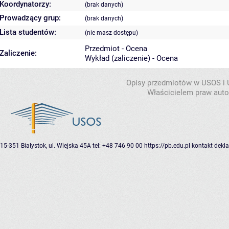
Koordynatorzy:
(brak danych)
Prowadzący grup:
(brak danych)
Lista studentów:
(nie masz dostępu)
Przedmiot - Ocena
Zaliczenie:
Wykład (zaliczenie) - Ocena
Opisy przedmiotów w USOS i
Właścicielem praw autor
15-351 Białystok, ul. Wiejska 45A
tel: +48 746 90 00
https://pb.edu.pl
kontakt
dekla