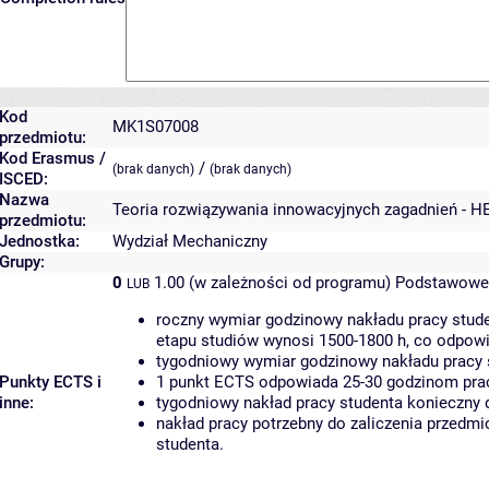
Kod
MK1S07008
przedmiotu:
Kod Erasmus /
/
(brak danych)
(brak danych)
ISCED:
Nazwa
Teoria rozwiązywania innowacyjnych zagadnień - H
przedmiotu:
Jednostka:
Wydział Mechaniczny
Grupy:
0
1.00 (w zależności od programu)
Podstawowe 
LUB
roczny wymiar godzinowy nakładu pracy stude
etapu studiów wynosi 1500-1800 h, co odpow
tygodniowy wymiar godzinowy nakładu pracy 
Punkty ECTS i
1 punkt ECTS odpowiada 25-30 godzinom pracy
inne:
tygodniowy nakład pracy studenta konieczny 
nakład pracy potrzebny do zaliczenia przedm
studenta.