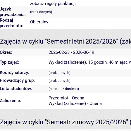
zobacz reguły punktacji
Język
(brak danych)
prowadzenia:
Rodzaj
Obieralny
przedmiotu:
Zajęcia w cyklu "Semestr letni 2025/2026"
(za
Okres:
2026-02-23 - 2026-06-19
Typ zajęć:
Wykład (zaliczenie), 15 godzin, 46 miejsc
w
Koordynatorzy:
(brak danych)
Prowadzący grup:
(brak danych)
Lista studentów:
(nie masz dostępu)
Przedmiot - Ocena
Zaliczenie:
Wykład (zaliczenie) - Ocena
Zajęcia w cyklu "Semestr zimowy 2025/2026"