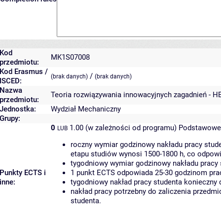
Kod
MK1S07008
przedmiotu:
Kod Erasmus /
/
(brak danych)
(brak danych)
ISCED:
Nazwa
Teoria rozwiązywania innowacyjnych zagadnień - H
przedmiotu:
Jednostka:
Wydział Mechaniczny
Grupy:
0
1.00 (w zależności od programu)
Podstawowe 
LUB
roczny wymiar godzinowy nakładu pracy stude
etapu studiów wynosi 1500-1800 h, co odpow
tygodniowy wymiar godzinowy nakładu pracy 
Punkty ECTS i
1 punkt ECTS odpowiada 25-30 godzinom pracy
inne:
tygodniowy nakład pracy studenta konieczny 
nakład pracy potrzebny do zaliczenia przedm
studenta.