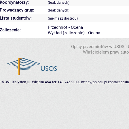
Koordynatorzy:
(brak danych)
Prowadzący grup:
(brak danych)
Lista studentów:
(nie masz dostępu)
Przedmiot - Ocena
Zaliczenie:
Wykład (zaliczenie) - Ocena
Opisy przedmiotów w USOS i
Właścicielem praw autor
15-351 Białystok, ul. Wiejska 45A
tel: +48 746 90 00
https://pb.edu.pl
kontakt
dekla