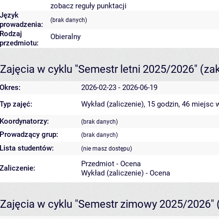
zobacz reguły punktacji
Język
(brak danych)
prowadzenia:
Rodzaj
Obieralny
przedmiotu:
Zajęcia w cyklu "Semestr letni 2025/2026"
(za
Okres:
2026-02-23 - 2026-06-19
Typ zajęć:
Wykład (zaliczenie), 15 godzin, 46 miejsc
w
Koordynatorzy:
(brak danych)
Prowadzący grup:
(brak danych)
Lista studentów:
(nie masz dostępu)
Przedmiot - Ocena
Zaliczenie:
Wykład (zaliczenie) - Ocena
Zajęcia w cyklu "Semestr zimowy 2025/2026"