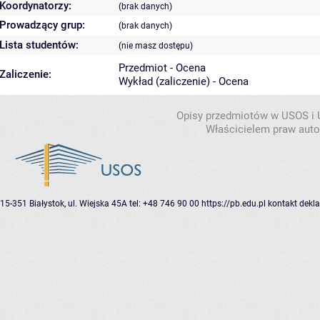
Koordynatorzy:
(brak danych)
Prowadzący grup:
(brak danych)
Lista studentów:
(nie masz dostępu)
Przedmiot - Ocena
Zaliczenie:
Wykład (zaliczenie) - Ocena
Opisy przedmiotów w USOS i
Właścicielem praw autor
15-351 Białystok, ul. Wiejska 45A
tel: +48 746 90 00
https://pb.edu.pl
kontakt
dekla