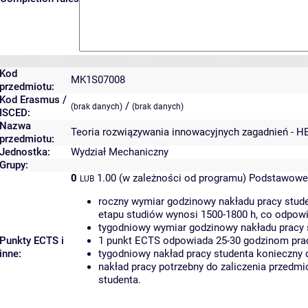
Kod
MK1S07008
przedmiotu:
Kod Erasmus /
/
(brak danych)
(brak danych)
ISCED:
Nazwa
Teoria rozwiązywania innowacyjnych zagadnień - H
przedmiotu:
Jednostka:
Wydział Mechaniczny
Grupy:
0
1.00 (w zależności od programu)
Podstawowe 
LUB
roczny wymiar godzinowy nakładu pracy stude
etapu studiów wynosi 1500-1800 h, co odpow
tygodniowy wymiar godzinowy nakładu pracy 
Punkty ECTS i
1 punkt ECTS odpowiada 25-30 godzinom pracy
inne:
tygodniowy nakład pracy studenta konieczny 
nakład pracy potrzebny do zaliczenia przedm
studenta.