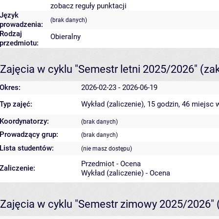
zobacz reguły punktacji
Język
(brak danych)
prowadzenia:
Rodzaj
Obieralny
przedmiotu:
Zajęcia w cyklu "Semestr letni 2025/2026"
(za
Okres:
2026-02-23 - 2026-06-19
Typ zajęć:
Wykład (zaliczenie), 15 godzin, 46 miejsc
w
Koordynatorzy:
(brak danych)
Prowadzący grup:
(brak danych)
Lista studentów:
(nie masz dostępu)
Przedmiot - Ocena
Zaliczenie:
Wykład (zaliczenie) - Ocena
Zajęcia w cyklu "Semestr zimowy 2025/2026"