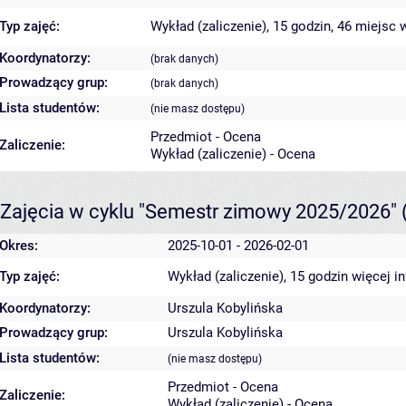
Typ zajęć:
Wykład (zaliczenie), 15 godzin, 46 miejsc
w
Koordynatorzy:
(brak danych)
Prowadzący grup:
(brak danych)
Lista studentów:
(nie masz dostępu)
Przedmiot - Ocena
Zaliczenie:
Wykład (zaliczenie) - Ocena
Zajęcia w cyklu "Semestr zimowy 2025/2026"
Okres:
2025-10-01 - 2026-02-01
Typ zajęć:
Wykład (zaliczenie), 15 godzin
więcej i
Koordynatorzy:
Urszula Kobylińska
Prowadzący grup:
Urszula Kobylińska
Lista studentów:
(nie masz dostępu)
Przedmiot - Ocena
Zaliczenie:
Wykład (zaliczenie) - Ocena