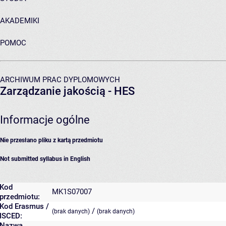
AKADEMIKI
POMOC
ARCHIWUM PRAC DYPLOMOWYCH
Zarządzanie jakością - HES
Informacje ogólne
Nie przesłano pliku z kartą przedmiotu
Not submitted syllabus in English
Kod
MK1S07007
przedmiotu:
Kod Erasmus /
/
(brak danych)
(brak danych)
ISCED:
Nazwa