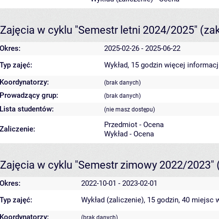
Zajęcia w cyklu "Semestr letni 2024/2025"
(za
Okres:
2025-02-26 - 2025-06-22
Typ zajęć:
Wykład, 15 godzin
więcej informacj
Koordynatorzy:
(brak danych)
Prowadzący grup:
(brak danych)
Lista studentów:
(nie masz dostępu)
Przedmiot - Ocena
Zaliczenie:
Wykład - Ocena
Zajęcia w cyklu "Semestr zimowy 2022/2023"
Okres:
2022-10-01 - 2023-02-01
Typ zajęć:
Wykład (zaliczenie), 15 godzin, 40 miejsc
w
Koordynatorzy:
(brak danych)