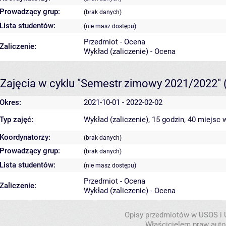
Prowadzący grup:
(brak danych)
Lista studentów:
(nie masz dostępu)
Przedmiot - Ocena
Zaliczenie:
Wykład (zaliczenie) - Ocena
Zajęcia w cyklu "Semestr zimowy 2021/2022"
Okres:
2021-10-01 - 2022-02-02
Typ zajęć:
Wykład (zaliczenie), 15 godzin, 40 miejsc
w
Koordynatorzy:
(brak danych)
Prowadzący grup:
(brak danych)
Lista studentów:
(nie masz dostępu)
Przedmiot - Ocena
Zaliczenie:
Wykład (zaliczenie) - Ocena
Opisy przedmiotów w USOS i
Właścicielem praw autor