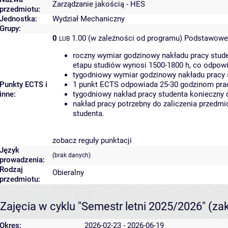
Zarządzanie jakością - HES
przedmiotu:
Jednostka:
Wydział Mechaniczny
Grupy:
0
1.00 (w zależności od programu)
Podstawowe 
LUB
roczny wymiar godzinowy nakładu pracy stude
etapu studiów wynosi 1500-1800 h, co odpow
tygodniowy wymiar godzinowy nakładu pracy 
Punkty ECTS i
1 punkt ECTS odpowiada 25-30 godzinom pracy
inne:
tygodniowy nakład pracy studenta konieczny 
nakład pracy potrzebny do zaliczenia przedm
studenta.
zobacz reguły punktacji
Język
(brak danych)
prowadzenia:
Rodzaj
Obieralny
przedmiotu:
Zajęcia w cyklu "Semestr letni 2025/2026"
(za
Okres:
2026-02-23 - 2026-06-19